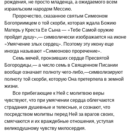
рождения, не просто младенца, а ожидаемого всем
израильским народом Мессию.
Пророчество, сказанное святым Симеоном
Богоприимцем о той скорби, которая ждала Божию
Матерь у Креста Ее Сына — «Тебе Самой оружие
пройдет душу»,— символически изображается на иконе
«Умягчение злых сердец». Поэтому эту икону еще
иногда называют «Симеоново проречение».
Семь мечей, пронзивших сердце Пресвятой
Богородицы,— а число семь в Священном Писании
вообще означает полноту чего-либо,—символизируют
полноту той скорби, которую Она претерпела в земной
жизни.
Все прибегающие к Ней с молитвою веры
чувствуют, что при умягчении сердца облегчаются
страдания душевные и телесные, и сознают, что
посредством молитвы перед Ней за врагов своих,
смягчаются и их враждебные отношения, уступая
великодушному чувству милосердия.