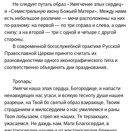
Не следует путать образ «Умягчение злых сердец»
и «Семистрельную икону Божьей Матери». Между ними
есть небольшое различие — мечи расположены на них
по-разному: на первой — по три справа и слева, а один
снизу; а на второй — три с одной и четыре с другой
стороны.
В современной богослужебной практике Русской
Православной Церкви принято считать их
разновидностями одного иконографического типа и
соответственно объединять дни празднования.
Тропарь:
Умягчи наша злая сердца, Богородице, и напасти
ненавидящих нас угаси, и всякую тесноту души нашея
разреши, на Твой бо святый образ взирающе, Твоим
страданием и милосердием о нас умиляемся и раны
Твоя лобызаем, стрел же наших, Тя терзающих,
ужасаемся. Не даждь нам, Мати Благосердая, в
жестокосердии нашем и от жестокосердия ближних