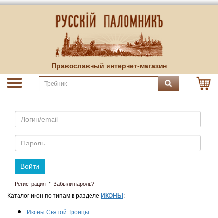
Православный интернет-магазин
Email
Пароль
Войти
·
Регистрация
Забыли пароль?
Каталог икон по типам в разделе
ИКОНЫ
:
Иконы Святой Троицы