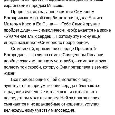
израильским народом Мессию.
Пророчество, сказанное святым Симеоном
Богоприимцем о той скорби, которая ждала Божию
Матерь у Креста Ее Сына — «Тебе Самой оружие
пройдет душу»,— символически изображается на иконе
«Умягчение злых сердец». Поэтому эту икону еще
иногда называют «Симеоново проречение».
Семь мечей, пронзивших сердце Пресвятой
Богородицы,— а число семь в Священном Писании
вообще означает полноту чего-либо,—символизируют
полноту той скорби, которую Она претерпела в земной
жизни.
Все прибегающие к Ней с молитвою веры
чувствуют, что при умягчении сердца облегчаются
страдания душевные и телесные, и сознают, что
посредством молитвы перед Ней за врагов своих,
смягчаются и их враждебные отношения, уступая
великодушному чувству милосердия.