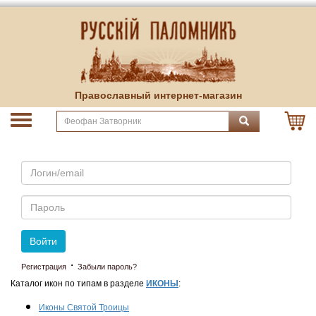
Православный интернет-магазин
Email
Пароль
Войти
·
Регистрация
Забыли пароль?
Каталог икон по типам в разделе
ИКОНЫ
:
Иконы Святой Троицы