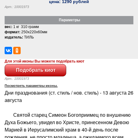
цена:
1290
рублей
Арт.: 10001973
Параметры
вес:
1 кг 310 грамм
формат:
250x220x60мм
издатель:
ТИЛЬ
Для этой иконы Вы можете подобрать киот
Арт.: 10001973
Посмотреть параметры иконы.
Дни празднования (ст. стиль / нов. стиль) - 13 августа 26
августа
Святой старец Симеон Богоприимец по внушению
Духа Божьего, увидел во Христе, принесенном Девою
Марией в Иерусалимский храм в 40-й день после
рождения, не просто младенца, а ожидаемого всем