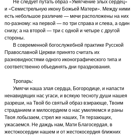
Не следует путать образ «Умягчение злых сердец»
и «Семистрельную икону Божьей Матери». Между ними
есть небольшое различие — мечи расположены на них
по-разному: на первой — по три справа и слева, а один
снизу; а на второй — три с одной и четыре с другой
стороны.
В современной богослужебной практике Русской
Православной Церкви принято считать их
разновидностями одного иконографического типа и
соответственно объединять дни празднования.
Тропарь:
Умягчи наша злая сердца, Богородице, и напасти
ненавидящих нас угаси, и всякую тесноту души нашея
разреши, на Твой бо святый образ взирающе, Твоим
страданием и милосердием о нас умиляемся и раны
Твоя лобызаем, стрел же наших, Тя терзающих,
ужасаемся. Не даждь нам, Мати Благосердая, в
жестокосердии нашем и от жестокосердия ближних