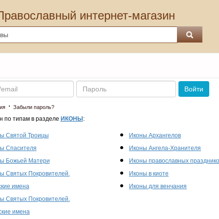
Православный интернет-магазин
Пароль
Войти
·
ия
Забыли пароль?
н по типам в разделе
ИКОНЫ
:
ы Святой Троицы
Иконы Архангелов
ы Спасителя
Иконы Ангела-Хранителя
ы Божьей Матери
Иконы православных праздник
ы Святых Покровителей.
Иконы в киоте
кие имена
Иконы для венчания
ы Святых Покровителей.
кие имена