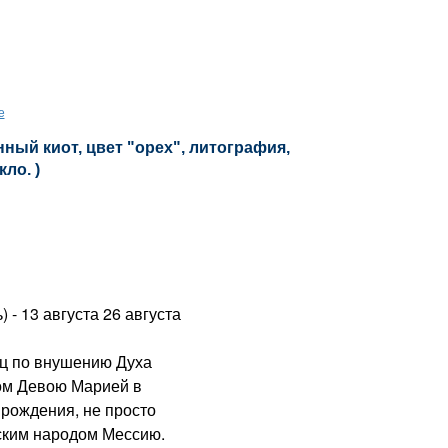
е
ный киот, цвет "орех", литография,
кло. )
) - 13 августа 26 августа
 по внушению Духа
ном Девою Марией в
 рождения, не просто
ским народом Мессию.