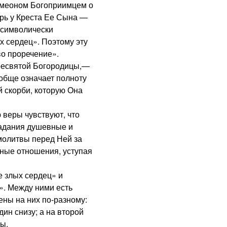
меоном Богоприимцем о
рь у Креста Ее Сына —
 символически
х сердец». Поэтому эту
о проречение».
есвятой Богородицы,—
обще означает полноту
 скорби, которую Она
еры чувствуют, что
радания душевные и
 молитвы перед Ней за
бные отношения, уступая
 злых сердец» и
. Между ними есть
ны на них по-разному:
дин снизу; а на второй
ны.