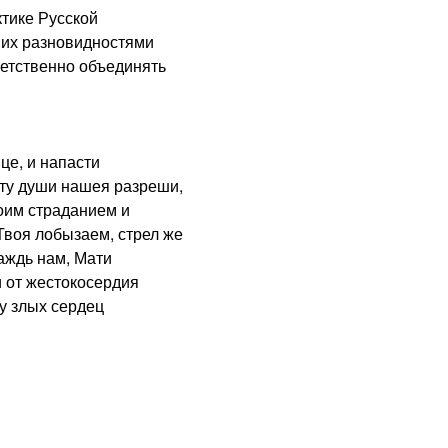
ике Русской
 их разновидностями
ветственно объединять
е, и напасти
оту души нашея разреши,
оим страданием и
Твоя лобызаем, стрел же
аждь нам, Мати
 от жестокосердия
у злых сердец