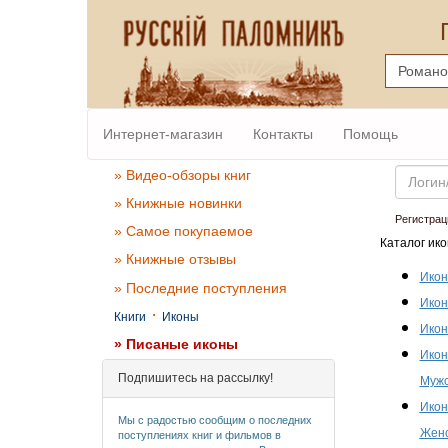
Интернет-магазин
Контакты
Помощь
Email
» Видео-обзоры книг
» Книжные новинки
Регистрац
» Самое покупаемое
Каталог ико
» Книжные отзывы
Икон
» Последние поступления
Икон
·
Книги
Иконы
Икон
» Писаные иконы
Икон
Подпишитесь на рассылку!
Мужс
Икон
Мы с радостью сообщим о последних
Женс
поступлениях книг и фильмов в