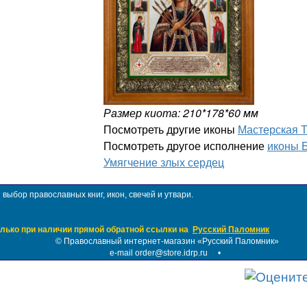
Размер киота: 210*178*60 мм
Посмотреть другие иконы
Мастерская 
Посмотреть другое исполнение
иконы 
Умягчение злых сердец
ыбор православных книг, икон, свечей и утвари.
лько при наличии прямой обратной ссылки на
Русский Паломник
©
Православный интернет-магазин «Русский Паломник»
e-mail order@store.idrp.ru
•