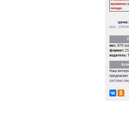
временно о
складе.
цена
Арт.: 100036
П
вес:
870 гр
формат:
21
издатель:
Купи
Наш интерн
предлагает
систему ски