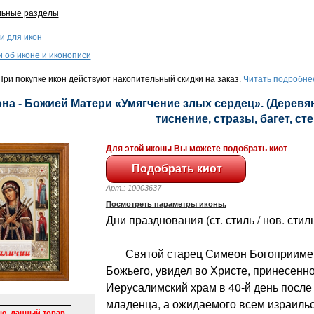
льные разделы
и для икон
и об иконе и иконописи
ри покупке икон действуют накопительный скидки на заказ.
Читать подробне
на - Божией Матери «Умягчение злых сердец». (Деревян
тиснение, стразы, багет, сте
Для этой иконы Вы можете подобрать киот
Арт.: 10003637
Посмотреть параметры иконы.
Дни празднования (ст. стиль / нов. стиль
Святой старец Симеон Богоприимец
Божьего, увидел во Христе, принесен
Иерусалимский храм в 40-й день после
младенца, а ожидаемого всем израиль
ю, данный товар