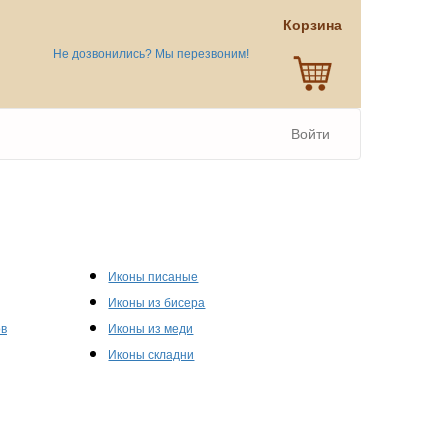
Корзина
Не дозвонились? Мы перезвоним!
Войти
Иконы писаные
Иконы из бисера
ов
Иконы из меди
Иконы складни