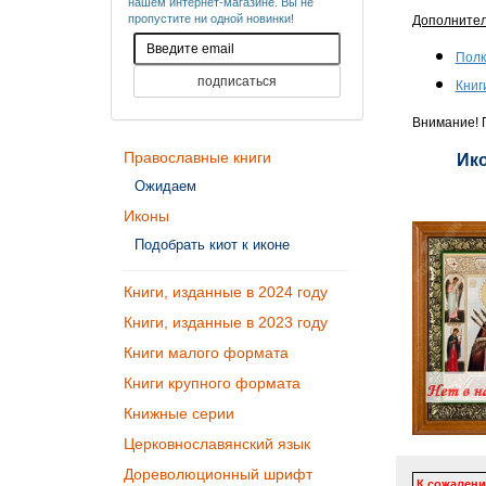
нашем интернет-магазине. Вы не
пропустите ни одной новинки!
Дополните
Полк
Книг
Внимание! П
Православные книги
Ико
Ожидаем
Иконы
Подобрать киот к иконе
Книги, изданные в 2024 году
Книги, изданные в 2023 году
Книги малого формата
Книги крупного формата
Книжные серии
Церковнославянский язык
Дореволюционный шрифт
К сожалени