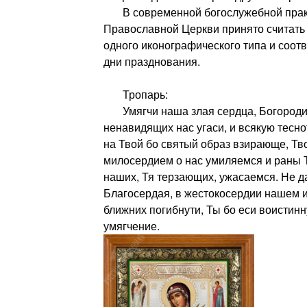
В современной богослужебной практ
Православной Церкви принято считать
одного иконографического типа и соот
дни празднования.
Тропарь:
Умягчи наша злая сердца, Богородиц
ненавидящих нас угаси, и всякую тесн
на Твой бо святый образ взирающе, Тв
милосердием о нас умиляемся и раны 
наших, Тя терзающих, ужасаемся. Не д
Благосердая, в жестокосердии нашем и
ближних погибнути, Ты бо еси воистинн
умягчение.