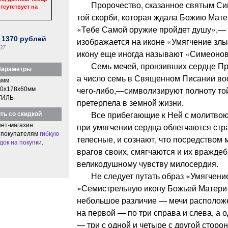
Пророчество, сказанное святым Си
тсутствует на
той скорби, которая ждала Божию Мате
«Тебе Самой оружие пройдет душу»,—
:
1370
рублей
изображается на иконе «Умягчение злы
37
икону еще иногда называют «Симеонов
Семь мечей, пронзивших сердце Пр
араметры
а число семь в Священном Писании во
амм
чего-либо,—символизируют полноту той
0x178x60мм
ТИЛЬ
претерпела в земной жизни.
Все прибегающие к Ней с молитвою в
ть со скидкой
при умягчении сердца облегчаются ст
ет-магазин
 покупателям
гибкую
телесные, и сознают, что посредством
док на покупки
.
врагов своих, смягчаются и их вражде
великодушному чувству милосердия.
Не следует путать образ «Умягчение
«Семистрельную икону Божьей Матери»
небольшое различие — мечи расположе
на первой — по три справа и слева, а о
— три с одной и четыре с другой сторо