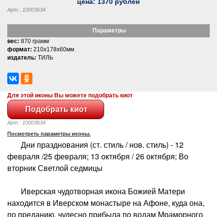
цена:
1370
рублей
Арт.: 10003634
Параметры
вес:
870 грамм
формат:
210x178x60мм
издатель:
ТИЛЬ
Для этой иконы Вы можете подобрать киот
Арт.: 10003634
Посмотреть параметры иконы.
Дни празднования (ст. стиль / нов. стиль) - 12
февраля /25 февраля; 13 октября / 26 октября; Во
вторник Светлой седмицы
Иверская чудотворная икона Божией Матери
находится в Иверском монастыре на Афоне, куда она,
по преданию, чудесно прибыла по водам Мраморного