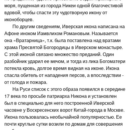
моря, пущенная из города Никеи одной благочестивой
вдовой, чтобы спасти эту чудотворную икону от
иконоборцев.
По другим сведениям, Иверская икона написана на
Афоне иноком Иамвлихом Романовым. Называется
она «Вратарница», т.к. была поставлена над вратами
храма Пресвятой Богородицы в Иверском монастыре.
С этой иконой связано множество преданий. Один
разбойник ударил ее мечом, и тогда из лика Богоматери
потекла кровь, долгое время видная на иконе. Икона
спасла обитель от нападения персов, а впоследствии -
от голода и пожара.
На Руси список с этого образа появился в середине
17 века по просьбе патриарха Никона и установлен
был в специально для него построенной Иверской
часовне у Воскресенских ворот Китай-города в Москве.
Икона пользовалась необычайной популярностью. Ее
почти круглые сутки возили по домам для совершения