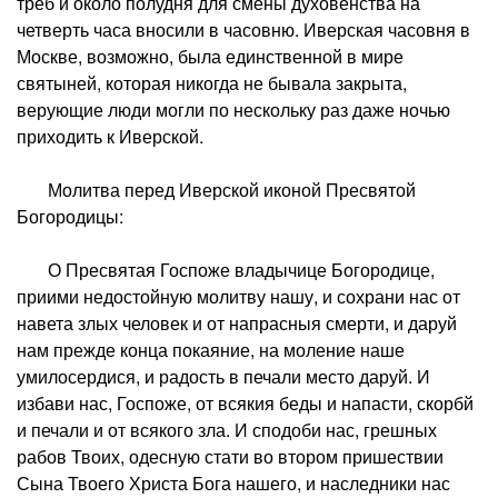
треб и около полудня для смены духовенства на
четверть часа вносили в часовню. Иверская часовня в
Москве, возможно, была единственной в мире
святыней, которая никогда не бывала закрыта,
верующие люди могли по нескольку раз даже ночью
приходить к Иверской.
Молитва перед Иверской иконой Пресвятой
Богородицы:
О Пресвятая Госпоже владычице Богородице,
приими недостойную молитву нашу, и сохрани нас от
навета злых человек и от напрасныя смерти, и даруй
нам прежде конца покаяние, на моление наше
умилосердися, и радость в печали место даруй. И
избави нас, Госпоже, от всякия беды и напасти, скорбй
и печали и от всякого зла. И сподоби нас, грешных
рабов Твоих, одесную стати во втором пришествии
Сына Твоего Христа Бога нашего, и наследники нас