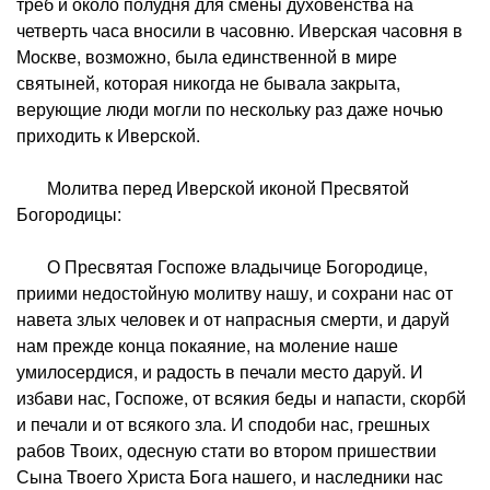
треб и около полудня для смены духовенства на
четверть часа вносили в часовню. Иверская часовня в
Москве, возможно, была единственной в мире
святыней, которая никогда не бывала закрыта,
верующие люди могли по нескольку раз даже ночью
приходить к Иверской.
Молитва перед Иверской иконой Пресвятой
Богородицы:
О Пресвятая Госпоже владычице Богородице,
приими недостойную молитву нашу, и сохрани нас от
навета злых человек и от напрасныя смерти, и даруй
нам прежде конца покаяние, на моление наше
умилосердися, и радость в печали место даруй. И
избави нас, Госпоже, от всякия беды и напасти, скорбй
и печали и от всякого зла. И сподоби нас, грешных
рабов Твоих, одесную стати во втором пришествии
Сына Твоего Христа Бога нашего, и наследники нас