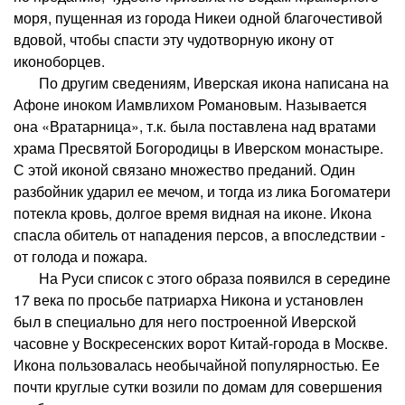
моря, пущенная из города Никеи одной благочестивой
вдовой, чтобы спасти эту чудотворную икону от
иконоборцев.
По другим сведениям, Иверская икона написана на
Афоне иноком Иамвлихом Романовым. Называется
она «Вратарница», т.к. была поставлена над вратами
храма Пресвятой Богородицы в Иверском монастыре.
С этой иконой связано множество преданий. Один
разбойник ударил ее мечом, и тогда из лика Богоматери
потекла кровь, долгое время видная на иконе. Икона
спасла обитель от нападения персов, а впоследствии -
от голода и пожара.
На Руси список с этого образа появился в середине
17 века по просьбе патриарха Никона и установлен
был в специально для него построенной Иверской
часовне у Воскресенских ворот Китай-города в Москве.
Икона пользовалась необычайной популярностью. Ее
почти круглые сутки возили по домам для совершения