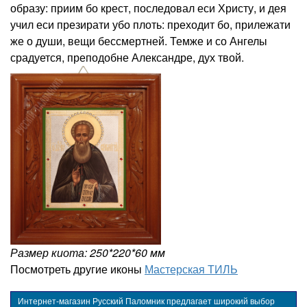
образу: приим бо крест, последовал еси Христу, и дея
учил еси презирати убо плоть: преходит бо, прилежати
же о души, вещи бессмертней. Темже и со Ангелы
срадуется, преподобне Александре, дух твой.
Размер киота: 250*220*60 мм
Посмотреть другие иконы
Мастерская ТИЛЬ
Интернет-магазин Русский Паломник предлагает широкий выбор