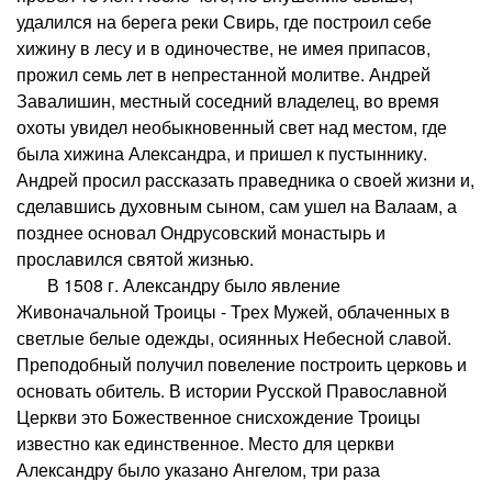
удалился на берега реки Свирь, где построил себе
хижину в лесу и в одиночестве, не имея припасов,
прожил семь лет в непрестанной молитве. Андрей
Завалишин, местный соседний владелец, во время
охоты увидел необыкновенный свет над местом, где
была хижина Александра, и пришел к пустыннику.
Андрей просил рассказать праведника о своей жизни и,
сделавшись духовным сыном, сам ушел на Валаам, а
позднее основал Ондрусовский монастырь и
прославился святой жизнью.
В 1508 г. Александру было явление
Живоначальной Троицы - Трех Мужей, облаченных в
светлые белые одежды, осиянных Небесной славой.
Преподобный получил повеление построить церковь и
основать обитель. В истории Русской Православной
Церкви это Божественное снисхождение Троицы
известно как единственное. Место для церкви
Александру было указано Ангелом, три раза