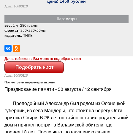
цена:
1450
рублей
Арт.: 10000116
Параметры
вес:
1 кг 280 грамм
формат:
250x220x60мм
издатель:
ТИЛЬ
Для этой иконы Вы можете подобрать киот
Арт.: 10000116
Посмотреть параметры иконы.
Празднование памяти - 30 августа / 12 сентября
Преподобный Александр был родом из Олонецкой
губернии, из села Мандеры, что стоит на берегу Ояти,
притока Свири. В 26 лет он тайно оставил родительский
дом и принял постриг в Валаамской обители, где
провел 13 лет. После чего, по внушению свыше,