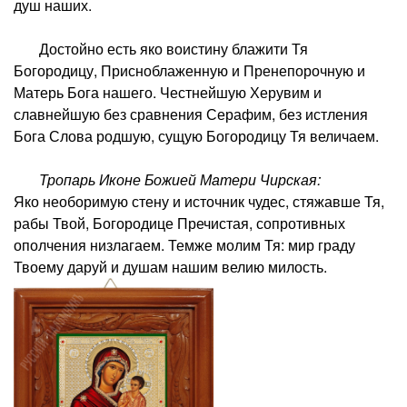
душ наших.
Достойно есть яко воистину блажити Тя
Богородицу, Присноблаженную и Пренепорочную и
Матерь Бога нашего. Честнейшую Херувим и
славнейшую без сравнения Серафим, без истления
Бога Слова родшую, сущую Богородицу Тя величаем.
Тропарь Иконе Божией Матери Чирская:
Яко необоримую стену и источник чудес, стяжавше Тя,
рабы Твой, Богородице Пречистая, сопротивных
ополчения низлагаем. Темже молим Тя: мир граду
Твоему даруй и душам нашим велию милость.