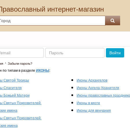
Православный интернет-магазин
Пароль
Войти
·
ия
Забыли пароль?
н по типам в разделе
ИКОНЫ
:
ы Святой Троицы
Иконы Архангелов
ы Спасителя
Иконы Ангела-Хранителя
ы Божьей Матери
Иконы православных праздник
ы Святых Покровителей.
Иконы в киоте
кие имена
Иконы для венчания
ы Святых Покровителей.
кие имена