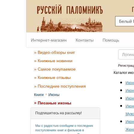
Интернет-магазин
Контакты
Помощь
Email
» Видео-обзоры книг
» Книжные новинки
Регистрац
» Самое покупаемое
Каталог ико
» Книжные отзывы
Икон
» Последние поступления
Икон
·
Книги
Иконы
Икон
» Писаные иконы
Икон
Подпишитесь на рассылку!
Мужс
Икон
Мы с радостью сообщим о последних
Женс
поступлениях книг и фильмов в