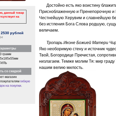
Достойно есть яко воистину блажити
Присноблаженную и Пренепорочную и 
ю, данный товар
Честнейшую Херувим и славнейшую бе
тсутствует на
без истления Бога Слова родшую, сущ
величаем.
:
2530
рублей
94
Тропарь Иконе Божией Матери Чир
Яко необоримую стену и источник чуде
араметры
Твой, Богородице Пречистая, сопроти
0 грамм
5x185x55мм
низлагаем. Темже молим Тя: мир граду
ТИЛЬ
нашим велию милость.
ть со скидкой
ет-магазин
 покупателям
гибкую
док на покупки
.