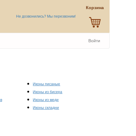
Корзина
Не дозвонились? Мы перезвоним!
Войти
Иконы писаные
Иконы из бисера
ов
Иконы из меди
Иконы складни