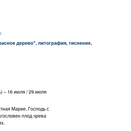
е
расное дерево", литография, тиснение,
ь) – 16 июля / 29 июля
ная Марие, Господь с
агословен плод чрева
х.