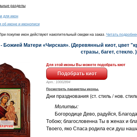
льные разделы
и для икон
и об иконе и иконописи
ри покупке икон действуют накопительный скидки на заказ.
Читать подробне
 - Божией Матери «Чирская». (Деревянный киот, цвет "к
стразы, багет, стекло. )
Для этой иконы Вы можете подобрать киот
Арт.: 10002894
Посмотреть параметры иконы.
Дни празднования (ст. стиль / нов. стил
Молитвы:
Богородице Дево, радуйся, Благодат
Тобою; благословенна Ты в женах и бл
Твоего, яко Спаса родила еси душ наши