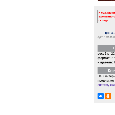
К сожалени
временно о
складе.
цена
Арт.: 100028
П
вес:
1 кг 22
формат:
27
издатель:
Купи
Наш интерн
предлагает
систему ски