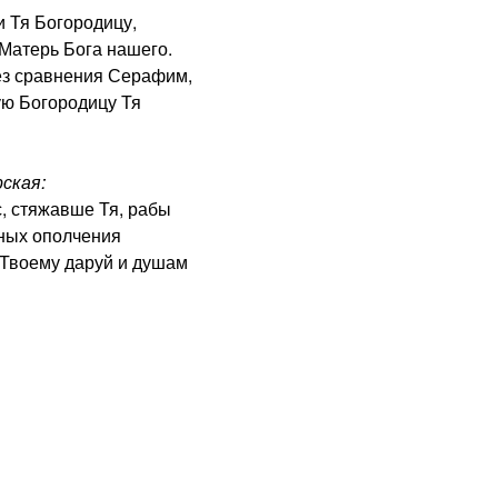
 Тя Богородицу,
Матерь Бога нашего.
з сравнения Серафим,
ую Богородицу Тя
ская:
с, стяжавше Тя, рабы
вных ополчения
 Твоему даруй и душам