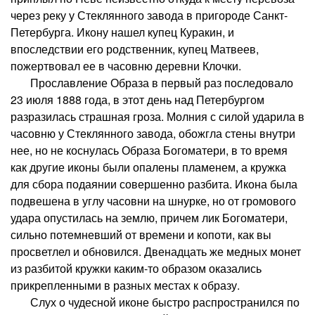
через реку у Стеклянного завода в пригороде Санкт-
Петербурга. Икону нашел купец Куракин, и
впоследствии его родственник, купец Матвеев,
пожертвовал ее в часовню деревни Клочки.
Прославление Образа в первый раз последовало
23 июля 1888 года, в этот день над Петербургом
разразилась страшная гроза. Молния с силой ударила в
часовню у Стеклянного завода, обожгла стены внутри
нее, но не коснулась Образа Богоматери, в то время
как другие иконы были опалены пламенем, а кружка
для сбора подаянии совершенно разбита. Икона была
подвешена в углу часовни на шнурке, но от громового
удара опустилась на землю, причем лик Богоматери,
сильно потемневший от времени и копоти, как вы
просветлел и обновился. Двенадцать же медных монет
из разбитой кружки каким-то образом оказались
прикрепленными в разных местах к образу.
Слух о чудесной иконе быстро распространился по