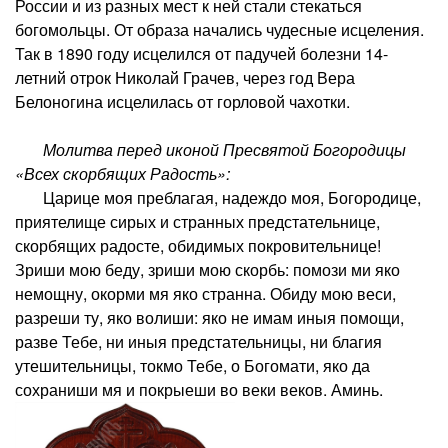
России и из разных мест к ней стали стекаться
богомольцы. От образа начались чудесные исцеления.
Так в 1890 году исцелился от падучей болезни 14-
летний отрок Николай Грачев, через год Вера
Белоногина исцелилась от горловой чахотки.
Молитва перед иконой Пресвятой Богородицы
«Всех скорбящих Радость»:
Царице моя преблагая, надеждо моя, Богородице,
приятелище сирых и странных предстательнице,
скорбящих радосте, обидимых покровительнице!
Зриши мою беду, зриши мою скорбь: помози ми яко
немощну, окорми мя яко странна. Обиду мою веси,
разреши ту, яко волиши: яко не имам иныя помощи,
разве Тебе, ни иныя предстательницы, ни благия
утешительницы, токмо Тебе, о Богомати, яко да
сохраниши мя и покрыеши во веки веков. Аминь.