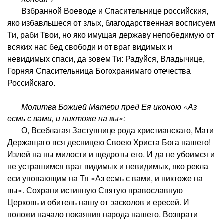
Взбранной Воеводе и Спасительнице российския,
яко избавльшеся от злых, благодарственная восписуем
Ти, раби Твои, но яко имущая державу непобедимую от
всяких нас бед свободи и от враг видимых и
невидимых спаси, да зовем Ти: Радуйся, Владычице,
Горняя Спасительница Богохранимаго отечества
Российскаго.
Молитва Божией Матери пред Ея иконою «Аз
есмь с вами, и никтоже на вы»:
О, Всеблагая Заступнице рода христианскаго, Мати
Держащаго вся десницею Своею Христа Бога нашего!
Излей на ны милости и щедроты его. И да не убоимся и
не устрашимся враг видимых и невидимых, яко рекла
еси уповающим на Тя «Аз есмь с вами, и никтоже на
вы». Сохрани истинную Святую православную
Церковь и обитель нашу от расколов и ересей. И
положи начало покаяния народа нашего. Возврати