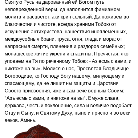
Святую Русь на дарованный ей Богом путь
неповрежденной веры, да наполнится фимиамом
молитв и расцветет, аки крин сельный. Да поживем во
благочестии и чистоте, всегда храними Тобою от
искушения антихристова, нашествия иноплеменных,
междоусобныя брани, труса, огня, глада и мора; от
напрасныя смерти, пленения и раздоров семейных;
монашеское житие укрепи и спаси ны, Пречистая, яко
уповаем на Тя по реченному Тобою: «Аз есмь с вами, и
никтоже на вы». Молися о нас, Пресвятая Владычице
Богородице, ко Господу Богу нашему, милующему и
спасающему, да не лишит ны защиты и Царствия
Своего присвоения, иже и сам рече верным Своим:
"Азъ есмь с вами, и никтоже на вы". Емуже слава,
держава, честь и поклонение, сила и величие подобает
Отцу и Сыну, и Святому Духу, ныне и присно и во веки
веков. Аминь.