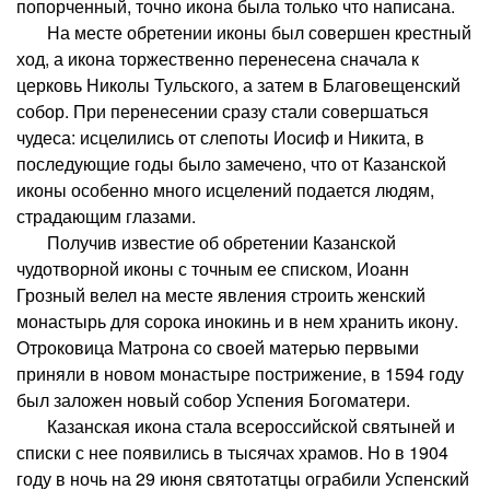
попорченный, точно икона была только что написана.
На месте обретении иконы был совершен крестный
ход, а икона торжественно перенесена сначала к
церковь Николы Тульского, а затем в Благовещенский
собор. При перенесении сразу стали совершаться
чудеса: исцелились от слепоты Иосиф и Никита, в
последующие годы было замечено, что от Казанской
иконы особенно много исцелений подается людям,
страдающим глазами.
Получив известие об обретении Казанской
чудотворной иконы с точным ее списком, Иоанн
Грозный велел на месте явления строить женский
монастырь для сорока инокинь и в нем хранить икону.
Отроковица Матрона со своей матерью первыми
приняли в новом монастыре пострижение, в 1594 году
был заложен новый собор Успения Богоматери.
Казанская икона стала всероссийской святыней и
списки с нее появились в тысячах храмов. Но в 1904
году в ночь на 29 июня святотатцы ограбили Успенский