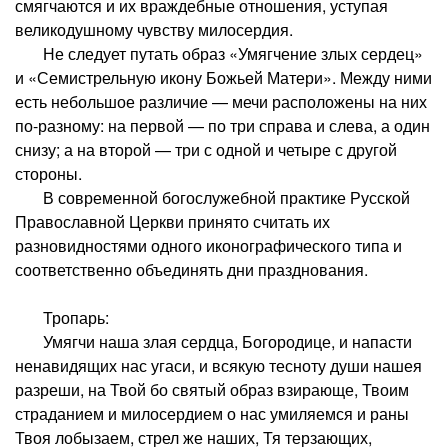
смягчаются и их враждебные отношения, уступая
великодушному чувству милосердия.
Не следует путать образ «Умягчение злых сердец»
и «Семистрельную икону Божьей Матери». Между ними
есть небольшое различие — мечи расположены на них
по-разному: на первой — по три справа и слева, а один
снизу; а на второй — три с одной и четыре с другой
стороны.
В современной богослужебной практике Русской
Православной Церкви принято считать их
разновидностями одного иконографического типа и
соответственно объединять дни празднования.
Тропарь:
Умягчи наша злая сердца, Богородице, и напасти
ненавидящих нас угаси, и всякую тесноту души нашея
разреши, на Твой бо святый образ взирающе, Твоим
страданием и милосердием о нас умиляемся и раны
Твоя лобызаем, стрел же наших, Тя терзающих,