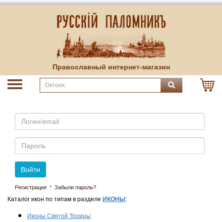
Православный интернет-магазин
Email
Пароль
Войти
·
Регистрация
Забыли пароль?
Каталог икон по типам в разделе
ИКОНЫ
:
Иконы Святой Троицы