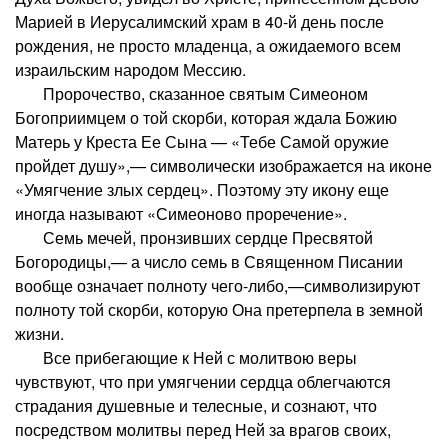
Марией в Иерусалимский храм в 40-й день после
рождения, не просто младенца, а ожидаемого всем
израильским народом Мессию.
Пророчество, сказанное святым Симеоном
Богоприимцем о той скорби, которая ждала Божию
Матерь у Креста Ее Сына — «Тебе Самой оружие
пройдет душу»,— символически изображается на иконе
«Умягчение злых сердец». Поэтому эту икону еще
иногда называют «Симеоново проречение».
Семь мечей, пронзивших сердце Пресвятой
Богородицы,— а число семь в Священном Писании
вообще означает полноту чего-либо,—символизируют
полноту той скорби, которую Она претерпела в земной
жизни.
Все прибегающие к Ней с молитвою веры
чувствуют, что при умягчении сердца облегчаются
страдания душевные и телесные, и сознают, что
посредством молитвы перед Ней за врагов своих,