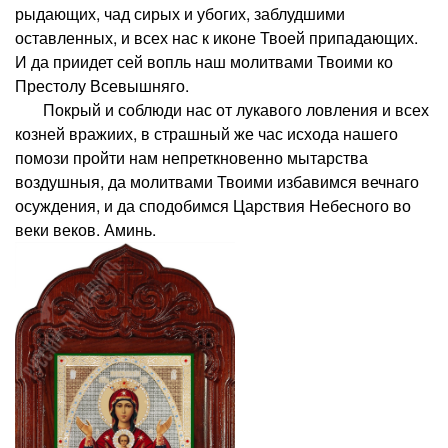
рыдающих, чад сирых и убогих, заблудшими
оставленных, и всех нас к иконе Твоей припадающих.
И да приидет сей вопль наш молитвами Твоими ко
Престолу Всевышняго.
Покрый и соблюди нас от лукавого ловления и всех
козней вражиих, в страшный же час исхода нашего
помози пройти нам непреткновенно мытарства
воздушныя, да молитвами Твоими избавимся вечнаго
осуждения, и да сподобимся Царствия Небесного во
веки веков. Аминь.