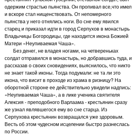
одержим страстью пьянства. Он пропивал все,что имел
и вскоре стал нищенствовать. От непомерного
пьянства у него отнялись ноги. Во сне ему явился
старец и приказал идти в город Серпухов в монастырь
Владычицы Богородицы, где находится икона Божией
Матери «Неупиваемая Чаша».
Без денег, не владея ногами, на четвереньках
солдат отправился в монастырь, но добравшись туда, и
рассказав о своих сновидениях, выяснилось, что никто
не знает такой иконы. Тогда подумали: не та ли это
икона, что висит в проходе из храма в ризницу? На
оборотной стороне ее действительно увидели надпись:
«Неупиваемая Чаша», а в лике ученика святителя
Алексия - преподобного Варлаама - крестьянин сразу
же узнал являвшегося ему во сне старца. Из
Серпухова крестьянин возвращался уже здоровым.
Весть об этом чудесном исцелении быстро разнеслась
по России.