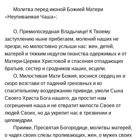
Молитва перед иконой Божией Матери
«Неупиваемая Чаша»:
О, Премилосердная Владычице! К Твоему
заступлению ныне прибегаем, молений наших не
презри, но милостивно услыши нас: жен, детей,
матерей и тяжким недугом пианства одержимых и от
Матери-Церкви Христовой и спасения отпадающих
братьев, сестер и сродников наших, исцели.
О, Милостивая Мати Божия, коснися сердец их и
скоро возстави от падений греховных и ко
спасительному воздержанию приведи, умоли Сына
Своего Христа Бога нашего, да простит нам
согрешения наша и не отвратит милости Своея от
людей Своих, но да укрепит нас в трезвении и
целомудрии.
Приими, Пресвятая Богородице, молитвы матерей,
о чадех своих слезы проливающих, жен, о мужех своих