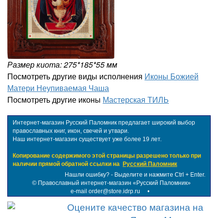
Размер киота: 275*185*55 мм
Посмотреть другие виды исполнения
Иконы Божией
Матери Неупиваемая Чаша
Посмотреть другие иконы
Мастерская ТИЛЬ
Интернет-магазин Русский Паломник предлагает широкий выбор
православных книг, икон, свечей и утвари.
Наш интернет-магазин существует уже более 19 лет.
Копирование содержимого этой страницы разрешено только при
наличии прямой обратной ссылки на
Русский Паломник
Нашли ошибку? - Выделите и нажмите Ctrl + Enter.
©
Православный интернет-магазин «Русский Паломник»
e-mail order@store.idrp.ru
•