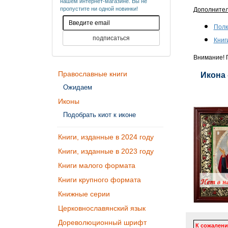
нашем интернет-магазине. Вы не
пропустите ни одной новинки!
Дополните
Полк
Книг
Внимание! П
Православные книги
Икона 
Ожидаем
Иконы
Подобрать киот к иконе
Книги, изданные в 2024 году
Книги, изданные в 2023 году
Книги малого формата
Книги крупного формата
Книжные серии
Церковнославянский язык
Дореволюционный шрифт
К сожалени