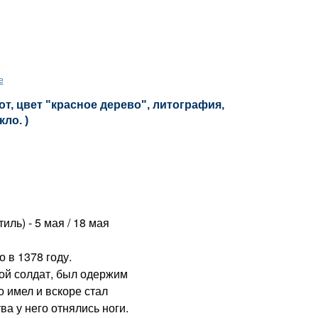
е
т, цвет "красное дерево", литография,
кло. )
ль) - 5 мая / 18 мая
в 1378 году.
ной солдат, был одержим
о имел и вскоре стал
а у него отнялись ноги.