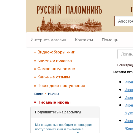
Интернет-магазин
Контакты
Помощь
Email
» Видео-обзоры книг
» Книжные новинки
Регистрац
» Самое покупаемое
Каталог ико
» Книжные отзывы
Икон
» Последние поступления
Икон
·
Книги
Иконы
Икон
» Писаные иконы
Икон
Подпишитесь на рассылку!
Мужс
Икон
Мы с радостью сообщим о последних
Женс
поступлениях книг и фильмов в