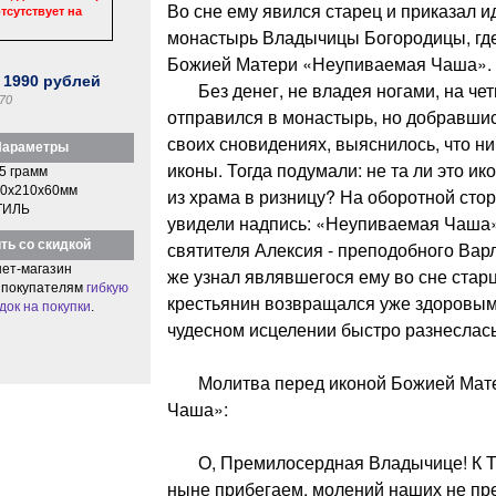
Во сне ему явился старец и приказал и
тсутствует на
монастырь Владычицы Богородицы, где
Божией Матери «Неупиваемая Чаша».
:
1990
рублей
Без денег, не владея ногами, на чет
70
отправился в монастырь, но добравшись
своих сновидениях, выяснилось, что ник
араметры
иконы. Тогда подумали: не та ли это ико
5 грамм
0x210x60мм
из храма в ризницу? На оборотной сто
ТИЛЬ
увидели надпись: «Неупиваемая Чаша»,
ть со скидкой
святителя Алексия - преподобного Варл
ет-магазин
же узнал являвшегося ему во сне стар
 покупателям
гибкую
крестьянин возвращался уже здоровым.
док на покупки
.
чудесном исцелении быстро разнеслась
Молитва перед иконой Божией Мате
Чаша»:
О, Премилосердная Владычице! К Т
ныне прибегаем, молений наших не пре