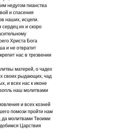
ким недугом пианства
вой и спасения
ов наших, исцели.
сердец их и скоро
пасительному
его Христа Бога
ша и не отвратит
крепит нас в трезвении
итвы матерей, о чадех
ех своих рыдающих, чад
х, и всех нас к иконе
 вопль наш молитвами
овления и всех козней
шего помози пройти нам
, да молитвами Твоими
одобимся Царствия