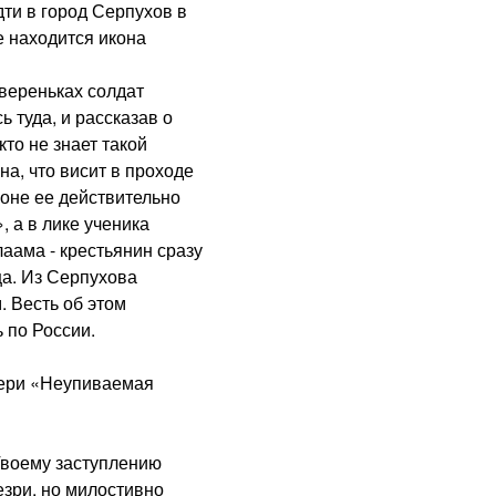
дти в город Серпухов в
 находится икона
вереньках солдат
 туда, и рассказав о
то не знает такой
на, что висит в проходе
роне ее действительно
 а в лике ученика
аама - крестьянин сразу
ца. Из Серпухова
 Весть об этом
 по России.
ри «Неупиваемая
воему заступлению
зри, но милостивно