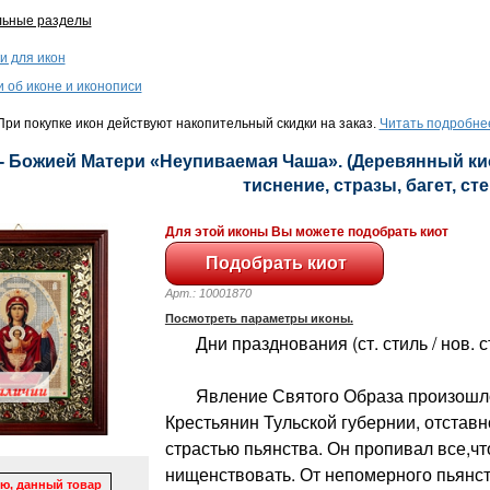
льные разделы
и для икон
и об иконе и иконописи
ри покупке икон действуют накопительный скидки на заказ.
Читать подробне
- Божией Матери «Неупиваемая Чаша». (Деревянный кио
тиснение, стразы, багет, сте
Для этой иконы Вы можете подобрать киот
Арт.: 10001870
Посмотреть параметры иконы.
Дни празднования (ст. стиль / нов. сти
Явление Святого Образа произошло 
Крестьянин Тульской губернии, отстав
страстью пьянства. Он пропивал все,чт
нищенствовать. От непомерного пьянств
ю, данный товар