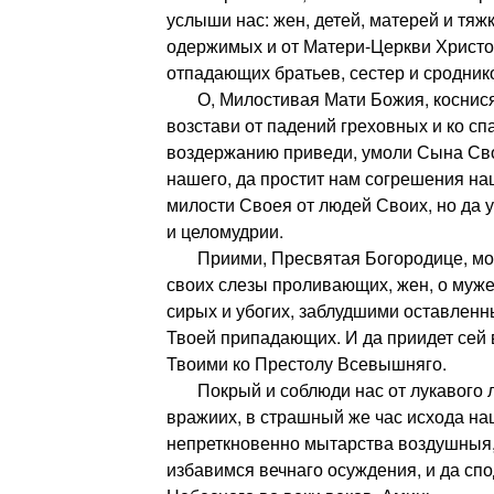
услыши нас: жен, детей, матерей и тяж
одержимых и от Матери-Церкви Христо
отпадающих братьев, сестер и сродник
О, Милостивая Мати Божия, коснися 
возстави от падений греховных и ко с
воздержанию приведи, умоли Сына Сво
нашего, да простит нам согрешения на
милости Своея от людей Своих, но да у
и целомудрии.
Приими, Пресвятая Богородице, мол
своих слезы проливающих, жен, о муж
сирых и убогих, заблудшими оставленны
Твоей припадающих. И да приидет сей
Твоими ко Престолу Всевышняго.
Покрый и соблюди нас от лукавого л
вражиих, в страшный же час исхода на
непреткновенно мытарства воздушныя
избавимся вечнаго осуждения, и да сп