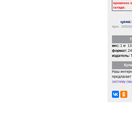
временно о
складе.
цена
Арт.: 100018
П
вес:
1 кг 13
формат:
24
издатель:
Купи
Наш интерн
предлагает
систему ски