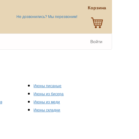
Корзина
Не дозвонились? Мы перезвоним!
Войти
Иконы писаные
Иконы из бисера
ов
Иконы из меди
Иконы складни