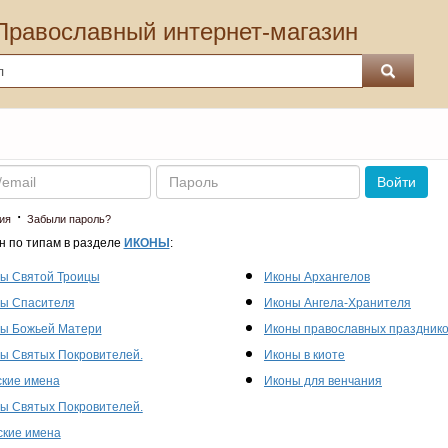
Православный интернет-магазин
Пароль
Войти
·
ия
Забыли пароль?
н по типам в разделе
ИКОНЫ
:
ы Святой Троицы
Иконы Архангелов
ы Спасителя
Иконы Ангела-Хранителя
ы Божьей Матери
Иконы православных праздник
ы Святых Покровителей.
Иконы в киоте
кие имена
Иконы для венчания
ы Святых Покровителей.
кие имена