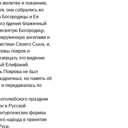
к молитве и покаянию.
я, они собрались во
а Богородицы и Ее
ого бдения блаженный
ресвятую Богородицу,
 окруженную ангелами и
истиан Своего Сына, и,
ловы покров и
озерцать это видение
ный Епифаний.
ь Покрова не был
аздничных, но память об
 и передавалась по
Боголюбского праздник
н в Русской
литургических формах
ого народа в принятие
Руси.