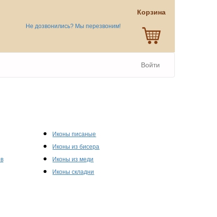
Корзина
Не дозвонились? Мы перезвоним!
Войти
Иконы писаные
Иконы из бисера
ов
Иконы из меди
Иконы складни