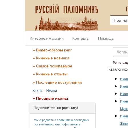
Интернет-магазин
Контакты
Помощь
Email
» Видео-обзоры книг
» Книжные новинки
Регистрац
» Самое покупаемое
Каталог ико
» Книжные отзывы
Икон
» Последние поступления
Икон
·
Книги
Иконы
Икон
» Писаные иконы
Икон
Подпишитесь на рассылку!
Мужс
Икон
Мы с радостью сообщим о последних
Женс
поступлениях книг и фильмов в