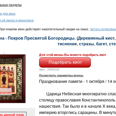
льные разделы
и для икон
и об иконе и иконописи
ри покупке икон действуют накопительный скидки на заказ.
Читать подробне
на - Покров Пресвятой Богородицы. (Деревянный киот, 
тиснение, стразы, багет, сте
Для этой иконы Вы можете подобрать киот
Арт.: 10001031
Посмотреть параметры иконы.
Празднование памяти - 1 октября / 14 
Царица Небесная многократно спас
столицу православия Константинополь 
нашествия. Так было и в начале X века
империю вторглись сарацины. В минут
ю, данный товар