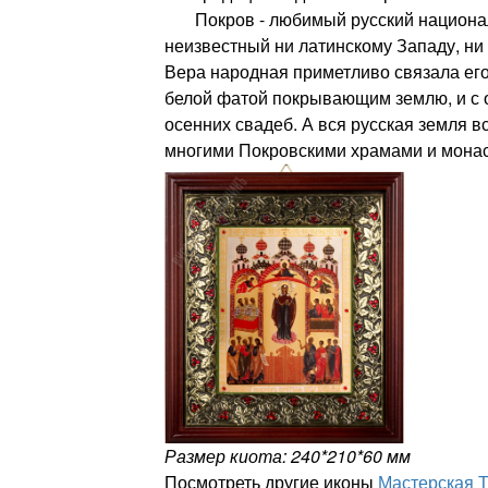
Покров - любимый русский национал
неизвестный ни латинскому Западу, ни 
Вера народная приметливо связала его
белой фатой покрывающим землю, и с 
осенних свадеб. А вся русская земля в
многими Покровскими храмами и мона
Размер киота: 240*210*60 мм
Посмотреть другие иконы
Мастерская 