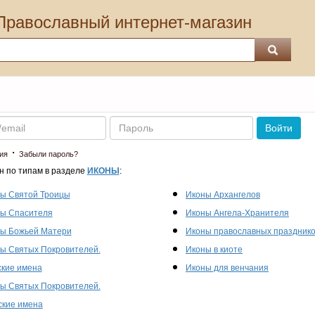
Православный интернет-магазин
Пароль
Войти
·
ия
Забыли пароль?
н по типам в разделе
ИКОНЫ
:
ы Святой Троицы
Иконы Архангелов
ы Спасителя
Иконы Ангела-Хранителя
ы Божьей Матери
Иконы православных праздник
ы Святых Покровителей.
Иконы в киоте
кие имена
Иконы для венчания
ы Святых Покровителей.
кие имена