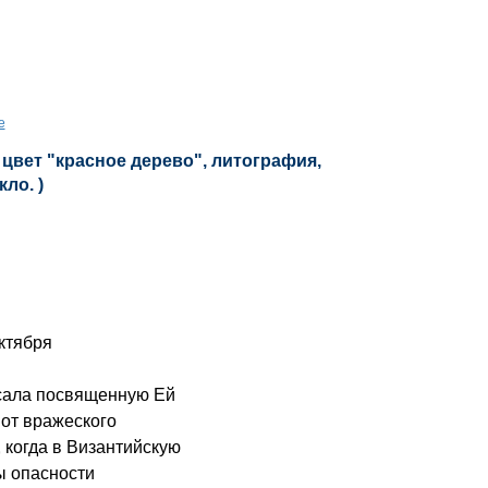
е
цвет "красное дерево", литография,
кло. )
октября
ала посвященную Ей
от вражеского
, когда в Византийскую
ы опасности