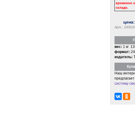
временно о
складе.
цена
Арт.: 100010
П
вес:
1 кг 13
формат:
24
издатель:
Купи
Наш интерн
предлагает
систему ски