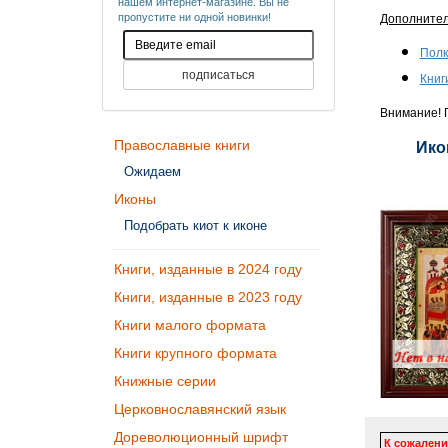
нашем интернет-магазине. Вы не
пропустите ни одной новинки!
Дополните
Полк
Книг
Внимание! П
Православные книги
Ико
Ожидаем
Иконы
Подобрать киот к иконе
Книги, изданные в 2024 году
Книги, изданные в 2023 году
Книги малого формата
Книги крупного формата
Книжные серии
Церковнославянский язык
Дореволюционный шрифт
К сожалени