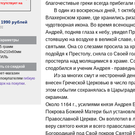
благочестивые греки всегда прибегали 
тсутствует на
В один из воскресных дней, 1 октябр
Влахернском храме, где хранились риз
:
1990
рублей
чудотворная икона. Во время всенощн
31
Андрей, подняв глаза к небу, увидел П
стоявшую на воздухе в великой славе,
араметры
святыми. Она со слезами просила за хр
5 грамм
0x210x60мм
подойдя к Престолу, сняла со Своей го
ТИЛЬ
простерла над молящимися в храме. С
ть со скидкой
сподобился и ученик Андрея - правед
ет-магазин
Из-за многих смут и нестроений ден
 покупателям
гибкую
внесен Греческой Церковью в число пр
док на покупки
.
этом событии сохранялась в Царьграде
окраинам.
Около 1164 г., усилиями князя Андрея 
Покрова Божией Матери был установле
Православной Церкви. Он воплотил в 
веру святого князя и всего православн
Богородицей под Свой покров Святой 