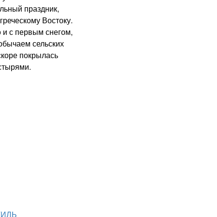
ьный праздник,
греческому Востоку.
 и с первым снегом,
обычаем сельских
скоре покрылась
стырями.
ТИЛЬ