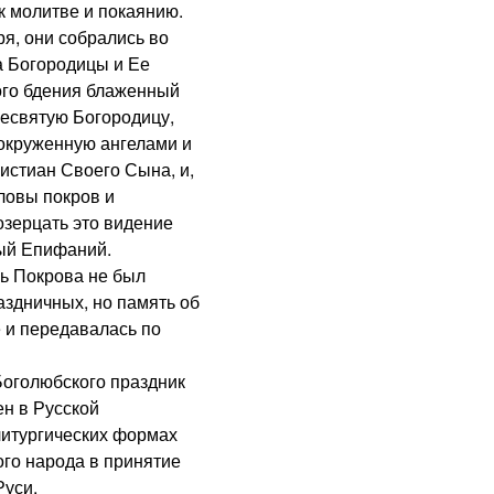
к молитве и покаянию.
я, они собрались во
а Богородицы и Ее
ого бдения блаженный
ресвятую Богородицу,
 окруженную ангелами и
истиан Своего Сына, и,
ловы покров и
озерцать это видение
ный Епифаний.
ь Покрова не был
аздничных, но память об
 и передавалась по
Боголюбского праздник
н в Русской
литургических формах
ого народа в принятие
Руси.