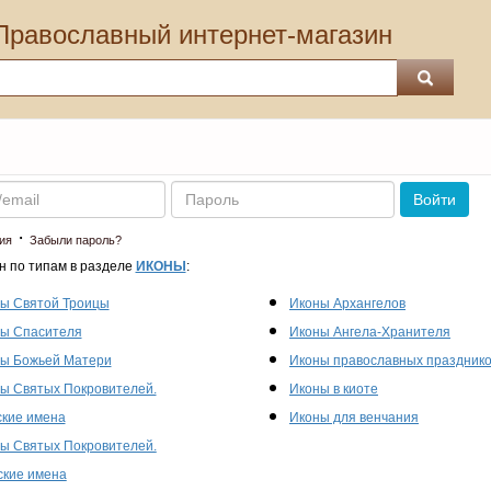
Православный интернет-магазин
Пароль
Войти
·
ия
Забыли пароль?
н по типам в разделе
ИКОНЫ
:
ы Святой Троицы
Иконы Архангелов
ы Спасителя
Иконы Ангела-Хранителя
ы Божьей Матери
Иконы православных праздник
ы Святых Покровителей.
Иконы в киоте
кие имена
Иконы для венчания
ы Святых Покровителей.
кие имена