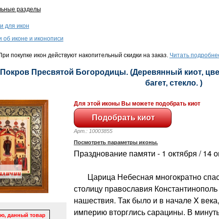
льные разделы
и для икон
и об иконе и иконописи
ри покупке икон действуют накопительный скидки на заказ.
Читать подробне
 Покров Пресвятой Богородицы. (Деревянный киот, цвет
багет, стекло. )
Для этой иконы Вы можете подобрать киот
Арт.: 10003855
Посмотреть параметры иконы.
Празднование памяти - 1 октября / 14 
Царица Небесная многократно спас
столицу православия Константинополь 
нашествия. Так было и в начале X века
империю вторглись сарацины. В минут
ю, данный товар