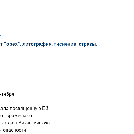
е
 "орех", литография, тиснение, стразы,
октября
ала посвященную Ей
от вражеского
, когда в Византийскую
ы опасности