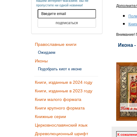
нашем интернет-магазине. Вы не
пропустите ни одной новинки!
Дополните
Полк
Книг
Внимание! П
Православные книги
Икона -
Ожидаем
Иконы
Подобрать киот к иконе
Книги, изданные в 2024 году
Книги, изданные в 2023 году
Книги малого формата
Книги крупного формата
Книжные серии
Церковнославянский язык
Дореволюционный шрифт
К сожалени