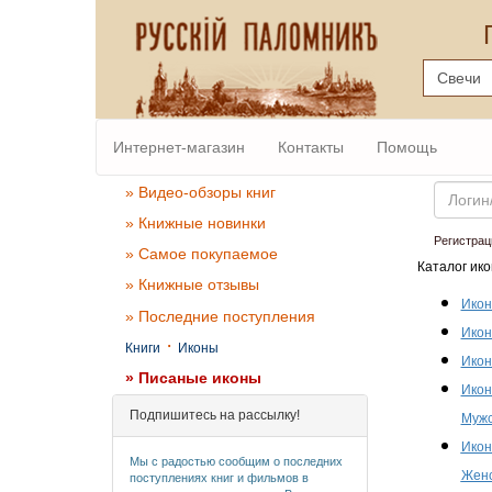
Интернет-магазин
Контакты
Помощь
Email
» Видео-обзоры книг
» Книжные новинки
Регистрац
» Самое покупаемое
Каталог ико
» Книжные отзывы
Икон
» Последние поступления
Икон
·
Книги
Иконы
Икон
» Писаные иконы
Икон
Подпишитесь на рассылку!
Мужс
Икон
Мы с радостью сообщим о последних
Женс
поступлениях книг и фильмов в