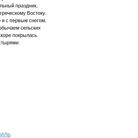
ьный праздник,
греческому Востоку.
 и с первым снегом,
обычаем сельских
скоре покрылась
стырями.
ТИЛЬ