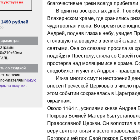
благочестивые греки всегда прибегали 
тсутствует на
В один из воскресных дней, 1 октябр
Влахернском храме, где хранились риз
:
1490
рублей
чудотворная икона. Во время всенощн
55
Андрей, подняв глаза к небу, увидел П
стоявшую на воздухе в великой славе,
араметры
святыми. Она со слезами просила за хр
0 грамм
0x210x60мм
подойдя к Престолу, сняла со Своей го
ТИЛЬ
простерла над молящимися в храме. С
ть со скидкой
сподобился и ученик Андрея - правед
ет-магазин
Из-за многих смут и нестроений ден
 покупателям
гибкую
внесен Греческой Церковью в число пр
док на покупки
.
этом событии сохранялась в Царьграде
окраинам.
Около 1164 г., усилиями князя Андрея 
Покрова Божией Матери был установле
Православной Церкви. Он воплотил в 
веру святого князя и всего православн
Богородицей под Свой покров Святой 