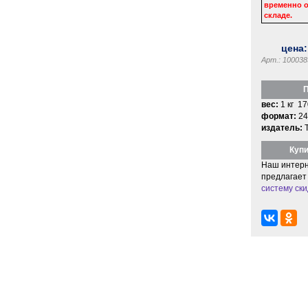
временно о
складе.
цена
Арт.: 100038
П
вес:
1 кг 17
формат:
24
издатель:
Купи
Наш интерн
предлагает
систему ски