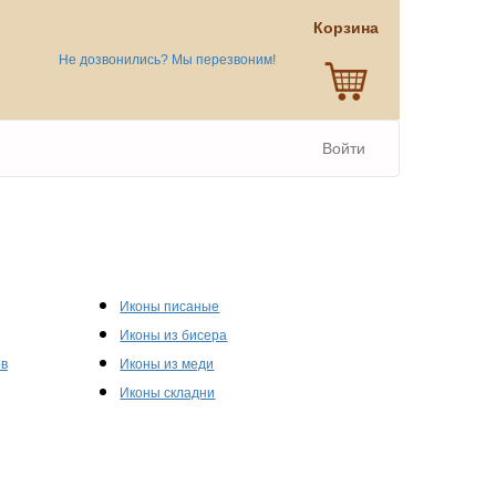
Корзина
Не дозвонились? Мы перезвоним!
Войти
Иконы писаные
Иконы из бисера
ов
Иконы из меди
Иконы складни