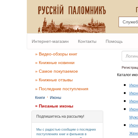
Интернет-магазин
Контакты
Помощь
Email
» Видео-обзоры книг
» Книжные новинки
Регистрац
» Самое покупаемое
Каталог ико
» Книжные отзывы
Икон
» Последние поступления
Икон
·
Книги
Иконы
Икон
» Писаные иконы
Икон
Подпишитесь на рассылку!
Мужс
Икон
Мы с радостью сообщим о последних
Женс
поступлениях книг и фильмов в