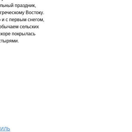
ьный праздник,
греческому Востоку.
 и с первым снегом,
обычаем сельских
скоре покрылась
стырями.
ТИЛЬ