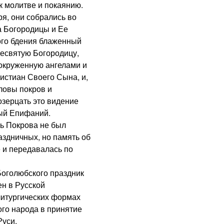
к молитве и покаянию.
я, они собрались во
а Богородицы и Ее
ого бдения блаженный
ресвятую Богородицу,
 окруженную ангелами и
истиан Своего Сына, и,
ловы покров и
озерцать это видение
ный Епифаний.
ь Покрова не был
аздничных, но память об
 и передавалась по
Боголюбского праздник
н в Русской
литургических формах
ого народа в принятие
Руси.