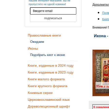
нашем интернет-магазине. Вы не
пропустите ни одной новинки!
Дополните
Полк
Книг
Внимание! П
Православные книги
Икона -
Ожидаем
Иконы
Подобрать киот к иконе
Книги, изданные в 2024 году
Книги, изданные в 2023 году
Книги малого формата
Книги крупного формата
Книжные серии
Церковнославянский язык
Дореволюционный шрифт
К сожалени