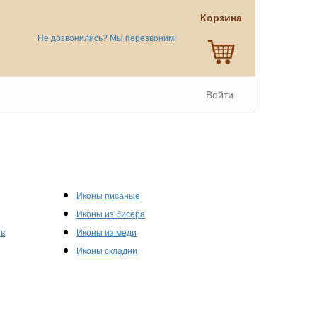
Корзина
Не дозвонились? Мы перезвоним!
Войти
Иконы писаные
Иконы из бисера
ов
Иконы из меди
Иконы складни