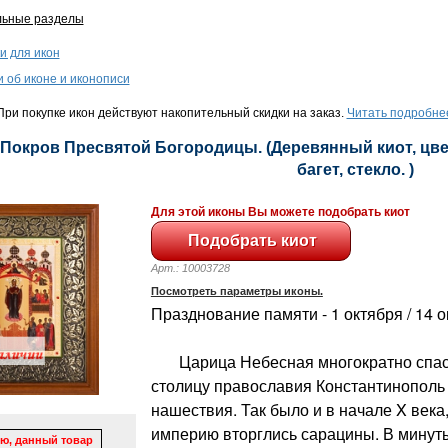
льные разделы
и для икон
и об иконе и иконописи
ри покупке икон действуют накопительный скидки на заказ.
Читать подробне
 Покров Пресвятой Богородицы. (Деревянный киот, цвет
багет, стекло. )
Для этой иконы Вы можете подобрать киот
Арт.: 10003728
Посмотреть параметры иконы.
Празднование памяти - 1 октября / 14 
Царица Небесная многократно спас
столицу православия Константинополь 
нашествия. Так было и в начале X века
империю вторглись сарацины. В минут
ю, данный товар