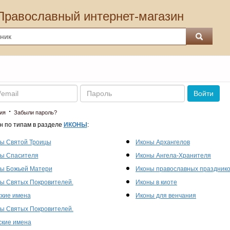
Православный интернет-магазин
Пароль
Войти
·
ия
Забыли пароль?
н по типам в разделе
ИКОНЫ
:
ы Святой Троицы
Иконы Архангелов
ы Спасителя
Иконы Ангела-Хранителя
ы Божьей Матери
Иконы православных праздник
ы Святых Покровителей.
Иконы в киоте
кие имена
Иконы для венчания
ы Святых Покровителей.
кие имена