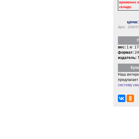
временно о
складе.
цена
Арт.: 100037
П
вес:
1 кг 17
формат:
24
издатель:
Купи
Наш интерн
предлагает
систему ски