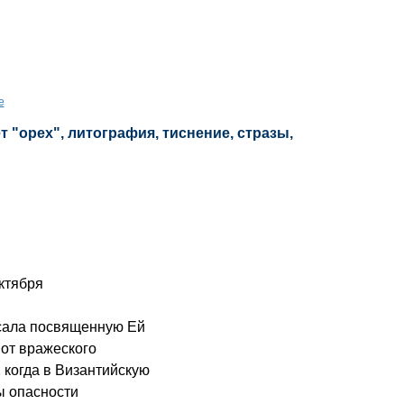
е
 "орех", литография, тиснение, стразы,
октября
ала посвященную Ей
от вражеского
, когда в Византийскую
ы опасности