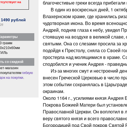
благочестивые греки всегда прибегали 
тсутствует на
В один из воскресных дней, 1 октябр
Влахернском храме, где хранились риз
:
1490
рублей
чудотворная икона. Во время всенощн
28
Андрей, подняв глаза к небу, увидел П
стоявшую на воздухе в великой славе,
араметры
святыми. Она со слезами просила за хр
0 грамм
0x210x60мм
подойдя к Престолу, сняла со Своей го
ТИЛЬ
простерла над молящимися в храме. С
ть со скидкой
сподобился и ученик Андрея - правед
ет-магазин
Из-за многих смут и нестроений ден
 покупателям
гибкую
внесен Греческой Церковью в число пр
док на покупки
.
этом событии сохранялась в Царьграде
окраинам.
Около 1164 г., усилиями князя Андрея 
Покрова Божией Матери был установле
Православной Церкви. Он воплотил в 
веру святого князя и всего православн
Богородицей под Свой покров Святой 