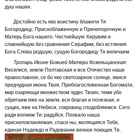
душ наших.
Достойно есть яко воистину блажити Тя
Богородицу, Присноблаженную и Пренепорочную и
Матерь Бога нашего. Честнейшую Херувим и
славнейшую без сравнения Серафим, без истления
Бога Слова родшую, сущую Богородицу Тя величаем.
Тропарь Иконе Божией Матери Козельщанская:
Веселися, земле Полтавская и все Отечество наше
православное, се бо яко светозарное солнце, явися
предчудная икона Твоя, Преблагословенная Богомати,
мир озаряющи множеством чудес Твоих, теми убо
обретаем яже на земли, вся благая и полезная, и
сущих, яже на Небеси, сокровищ сподобляемся. Сего
ради вопием Ти: радуйся, Похвало наша
приснопокланяемая, спаси ны, молящияся Тебе,
единая Надеждо и Радование вечное поющих Тя.