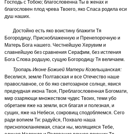
Господь с Тобою; благословенна Ты в женах и
благословен плод чрева Твоего, яко Спаса родила еси
душ наших.
Достойно есть яко воистину блажити Тя
Богородицу, Присноблаженную и Пренепорочную и
Матерь Бога нашего. Честнейшую Херувим и
славнейшую без сравнения Серафим, без истления
Бога Слова родшую, сущую Богородицу Тя величаем.
Тропарь Иконе Божией Матери Козельщанская:
Веселися, земле Полтавская и все Отечество наше
православное, се бо яко светозарное солнце, явися
предчудная икона Твоя, Преблагословенная Богомати,
мир озаряющи множеством чудес Твоих, теми убо
обретаем яже на земли, вся благая и полезная, и
сущих, яже на Небеси, сокровищ сподобляемся. Сего
ради вопием Ти: радуйся, Похвало наша
приснопокланяемая, спаси ны, молящияся Тебе,
единая Надеждо и Радование вечное поющих Тя.