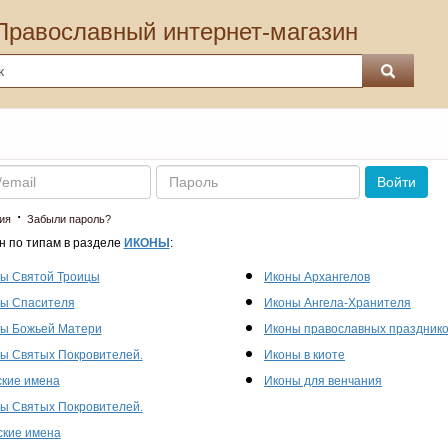
Православный интернет-магазин
Пароль
Войти
·
ия
Забыли пароль?
н по типам в разделе
ИКОНЫ
:
ы Святой Троицы
Иконы Архангелов
ы Спасителя
Иконы Ангела-Хранителя
ы Божьей Матери
Иконы православных праздник
ы Святых Покровителей.
Иконы в киоте
кие имена
Иконы для венчания
ы Святых Покровителей.
кие имена