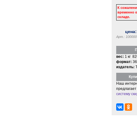
К сожалени
временно о
складе.
цена
Арт.: 100000
П
вес:
1 кг 82
формат:
36
издатель:
Купи
Наш интерн
предлагает
систему ски