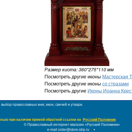
Размер киота: 360*275*110 мм
Посмотреть другие иконы
Мастерская 
Посмотреть другие иконы
со стразами
Посмотреть другие
Иконы Иоанна Крес
ыбор православных книг, икон, свечей и утвари.
лько при наличии прямой обратной ссылки на
Русский Паломник
©
Православный интернет-магазин «Русский Паломник»
e-mail order@store.idrp.ru
•