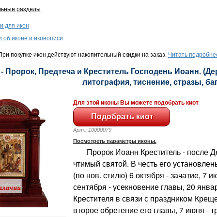
льные разделы
и для икон
и об иконе и иконописи
ри покупке икон действуют накопительный скидки на заказ.
Читать подробне
 - Пророк, Предтеча и Креститель Господень Иоанн. (Де
литография, тиснение, стразы, баге
Для этой иконы Вы можете подобрать киот
Арт.: 10000079
Посмотреть параметры иконы.
Пророк Иоанн Креститель - после Д
чтимый святой. В честь его установле
(по нов. стилю) 6 октября - зачатие, 7 и
сентября - усекновение главы, 20 янва
Крестителя в связи с праздником Креще
второе обретение его главы, 7 июня - т