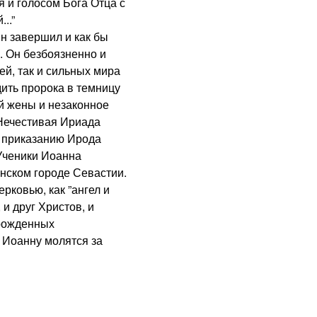
я и голосом Бога Отца с
..”
завершил и как бы
. Он безбоязненно и
ей, так и сильных мира
дить пророка в темницу
ой жены и незаконное
 Нечестивая Ириада
и приказанию Ирода
 Ученики Иоанна
янском городе Севастии.
ковью, как ”ангел и
 и друг Христов, и
 рожденных
. Иоанну молятся за