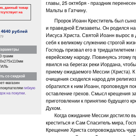
главы, 25 октября - праздник перенесен
ю, данный товар
Мальты в Гатчину.
тсутствует на
Пророк Иоанн Креститель был сыно
и праведной Елизаветы. Он родился н
:
4640
рублей
Иисуса Христа. Святой Иоанн вырос в 
79
себя к великому служению строгой жизн
Господь призвал его в тридцатилетнем
араметры
еврейскому народу. Повинуясь этому 
0 грамм
0x275x110мм
явился на берегах реки Иордана, чтобы
ТИЛЬ
приему ожидаемого Мессии (Христа). К
ть со скидкой
очищения сходился народ для религиоз
ет-магазин
обратился к ним Иоанн, проповедуя по
 покупателям
гибкую
оставление грехов. Смысл крещения з
док на покупки
.
приготовлении к принятию будущего к
Духом.
Когда ожидание Мессии достигло вы
креститься и Сам Спаситель мира, Госп
Крещение Христа сопровождалось чуд