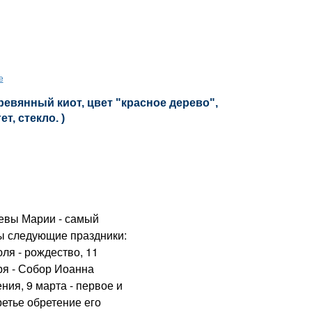
е
ревянный киот, цвет "красное дерево",
т, стекло. )
евы Марии - самый
ны следующие праздники:
юля - рождество, 11
ря - Собор Иоанна
ния, 9 марта - первое и
ретье обретение его