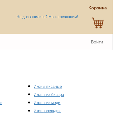
Корзина
Не дозвонились? Мы перезвоним!
Войти
Иконы писаные
Иконы из бисера
ов
Иконы из меди
Иконы складни