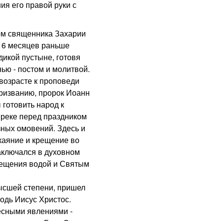
ия его правой руки с
м священника Захарии
а 6 месяцев раньше
дикой пустыне, готовя
ью - постом и молитвой.
 возрасте к проповеди
призванию, пророк Иоанн
 готовить народ к
 реке перед праздником
ных омовений. Здесь и
каяние и крещение во
аключался в духовном
рещения водой и Святым
сшей степени, пришел
одь Иисус Христос.
есными явлениями -