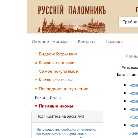
Интернет-магазин
Контакты
Помощь
Email
» Видео-обзоры книг
» Книжные новинки
Регистрац
» Самое покупаемое
Каталог ико
» Книжные отзывы
Икон
» Последние поступления
Икон
·
Книги
Иконы
Икон
» Писаные иконы
Икон
Подпишитесь на рассылку!
Мужс
Икон
Мы с радостью сообщим о последних
Женс
поступлениях книг и фильмов в