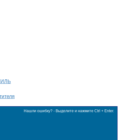
ТИЛЬ
тителя
Нашли ошибку? - Выделите и нажмите Ctrl + Enter.