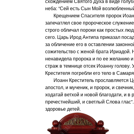
схождением Святого Духа в виде голуб
неба: ”Сей есть Сын Мой возлюбленный.
Крещением Спасителя пророк Иоанн 
запечатлел свое пророческое служение
строго обличал пороки как простых люд
сего. Царь Ирод Антипа приказал поса
за обличение его в оставлении законн
сожительство с женой брата Ириадой.
ненавидела пророка и по ее желанию 
страж в темнице отсек Иоанну голову.
Крестителя погребли его тело в Самар
Иоанн Креститель прославляется Цер
апостол, и мученик, и пророк, и свечник,
ходатай ветхой и новой благодати, и в
пречестнейший, и светлый Слова глас”
здоровье детей.