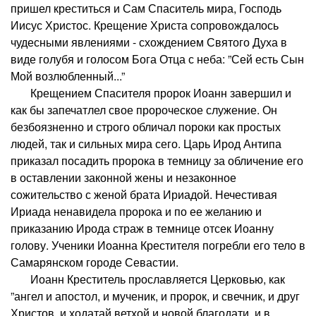
пришел креститься и Сам Спаситель мира, Господь
Иисус Христос. Крещение Христа сопровождалось
чудесными явлениями - схождением Святого Духа в
виде голубя и голосом Бога Отца с неба: ”Сей есть Сын
Мой возлюбленный...”
Крещением Спасителя пророк Иоанн завершил и
как бы запечатлел свое пророческое служение. Он
безбоязненно и строго обличал пороки как простых
людей, так и сильных мира сего. Царь Ирод Антипа
приказал посадить пророка в темницу за обличение его
в оставлении законной жены и незаконное
сожительство с женой брата Ириадой. Нечестивая
Ириада ненавидела пророка и по ее желанию и
приказанию Ирода страж в темнице отсек Иоанну
голову. Ученики Иоанна Крестителя погребли его тело в
Самарянском городе Севастии.
Иоанн Креститель прославляется Церковью, как
”ангел и апостол, и мученик, и пророк, и свечник, и друг
Христов, и ходатай ветхой и новой благодати, и в