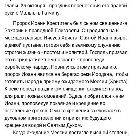
главы, 25 октября - праздник перенесения его правой
руки с Мальты в Гатчину.
Пророк Иоанн Креститель был сыном священника
Захарии и праведной Елизаветы. Он родился на 6
месяцев раньше Иисуса Христа. Святой Иоанн вырос
в дикой пустыне, готовя себя к великому служению
строгой жизнью - постом и молитвой. Господь призвал
его в тридцатилетнем возрасте к проповеди
еврейскому народу. Повинуясь этому призванию,
пророк Иоанн явился на берегах реки Иордана, чтобы
готовить народ к приему ожидаемого Мессии (Христа).
К реке перед праздником очищения сходился народ
для религиозных омовений. Здесь и обратился к ним
Иоанн, проповедуя покаяние и крещение во
оставление грехов. Смысл крещения заключался в
духовном приготовлении к принятию будущего
крещения водой и Святым Духом.
Когда ожидание Мессии достигло высшей степени,