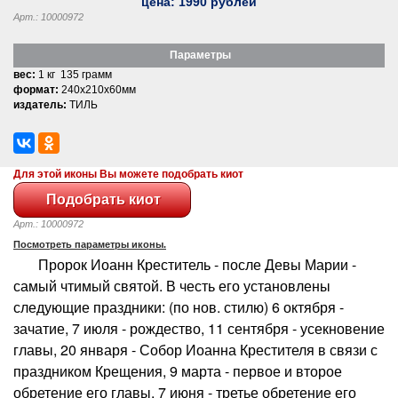
цена:
1990
рублей
Арт.: 10000972
Параметры
вес:
1 кг 135 грамм
формат:
240x210x60мм
издатель:
ТИЛЬ
Для этой иконы Вы можете подобрать киот
Арт.: 10000972
Посмотреть параметры иконы.
Пророк Иоанн Креститель - после Девы Марии -
самый чтимый святой. В честь его установлены
следующие праздники: (по нов. стилю) 6 октября -
зачатие, 7 июля - рождество, 11 сентября - усекновение
главы, 20 января - Собор Иоанна Крестителя в связи с
праздником Крещения, 9 марта - первое и второе
обретение его главы, 7 июня - третье обретение его