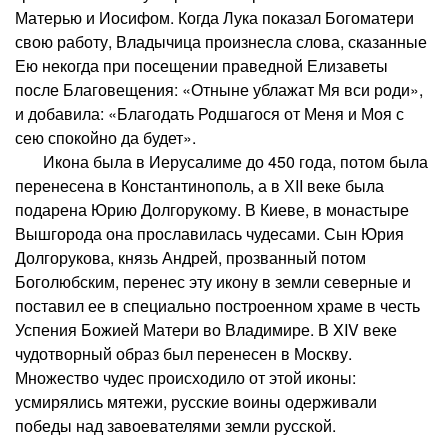
Матерью и Иосифом. Когда Лука показал Богоматери
свою работу, Владычица произнесла слова, сказанные
Ею некогда при посещении праведной Елизаветы
после Благовещения: «Отныне ублажат Мя вси роди»,
и добавила: «Благодать Родшагося от Меня и Моя с
сею спокойно да будет».
Икона была в Иерусалиме до 450 года, потом была
перенесена в Константинополь, а в ХII веке была
подарена Юрию Долгорукому. В Киеве, в монастыре
Вышгорода она прославилась чудесами. Сын Юрия
Долгорукова, князь Андрей, прозванный потом
Боголюбским, перенес эту икону в земли северные и
поставил ее в специально построенном храме в честь
Успения Божией Матери во Владимире. В XIV веке
чудотворный образ был перенесен в Москву.
Множество чудес происходило от этой иконы:
усмирялись мятежи, русские воины одерживали
победы над завоевателями земли русской.