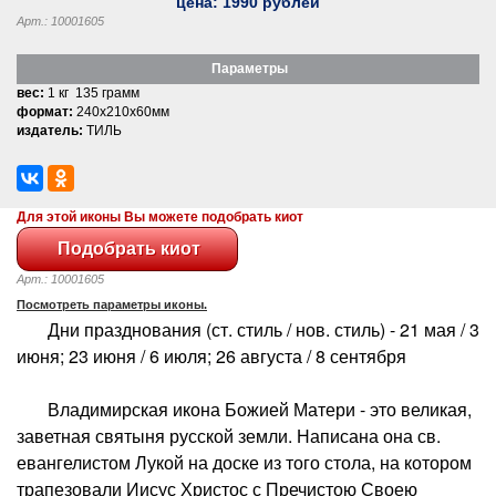
цена:
1990
рублей
Арт.: 10001605
Параметры
вес:
1 кг 135 грамм
формат:
240x210x60мм
издатель:
ТИЛЬ
Для этой иконы Вы можете подобрать киот
Арт.: 10001605
Посмотреть параметры иконы.
Дни празднования (ст. стиль / нов. стиль) - 21 мая / 3
июня; 23 июня / 6 июля; 26 августа / 8 сентября
Владимирская икона Божией Матери - это великая,
заветная святыня русской земли. Написана она св.
евангелистом Лукой на доске из того стола, на котором
трапезовали Иисус Христос с Пречистою Своею