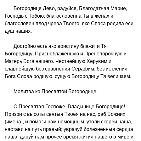
Богородице Дево, радуйся, Благодатная Марие,
Господь с Тобою; благословенна Ты в женах и
благословен плод чрева Твоего, яко Спаса родила еси
душ наших.
Достойно есть яко воистину блажити Тя
Богородицу, Присноблаженную и Пренепорочную и
Матерь Бога нашего. Честнейшую Херувим и
славнейшую без сравнения Серафим, без истления
Бога Слова родшую, сущую Богородицу Тя величаем.
Молитва ко Пресвятой Богородице:
О Пресвятая Госпоже, Владычице Богородице!
Призри с высоты святыя Твоея на нас, раб Божиих
(имена), и помози нам немощным, утоли скорби наша,
настави на путь правый; уврачуй болезненныя сердца
наша, даруй нам прочее время жития нашего в мире и