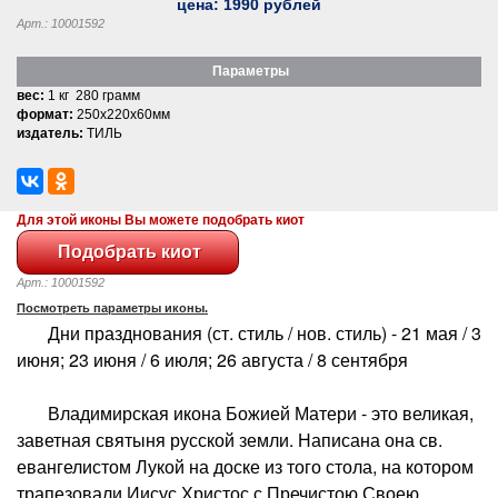
цена:
1990
рублей
Арт.: 10001592
Параметры
вес:
1 кг 280 грамм
формат:
250x220x60мм
издатель:
ТИЛЬ
Для этой иконы Вы можете подобрать киот
Арт.: 10001592
Посмотреть параметры иконы.
Дни празднования (ст. стиль / нов. стиль) - 21 мая / 3
июня; 23 июня / 6 июля; 26 августа / 8 сентября
Владимирская икона Божией Матери - это великая,
заветная святыня русской земли. Написана она св.
евангелистом Лукой на доске из того стола, на котором
трапезовали Иисус Христос с Пречистою Своею