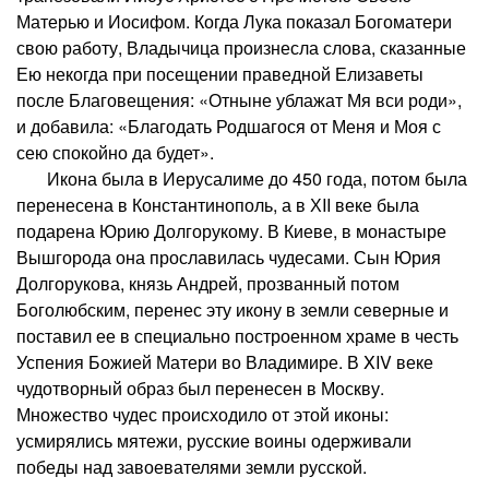
Матерью и Иосифом. Когда Лука показал Богоматери
свою работу, Владычица произнесла слова, сказанные
Ею некогда при посещении праведной Елизаветы
после Благовещения: «Отныне ублажат Мя вси роди»,
и добавила: «Благодать Родшагося от Меня и Моя с
сею спокойно да будет».
Икона была в Иерусалиме до 450 года, потом была
перенесена в Константинополь, а в ХII веке была
подарена Юрию Долгорукому. В Киеве, в монастыре
Вышгорода она прославилась чудесами. Сын Юрия
Долгорукова, князь Андрей, прозванный потом
Боголюбским, перенес эту икону в земли северные и
поставил ее в специально построенном храме в честь
Успения Божией Матери во Владимире. В XIV веке
чудотворный образ был перенесен в Москву.
Множество чудес происходило от этой иконы:
усмирялись мятежи, русские воины одерживали
победы над завоевателями земли русской.