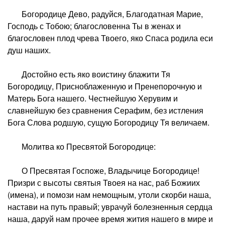
Богородице Дево, радуйся, Благодатная Марие,
Господь с Тобою; благословенна Ты в женах и
благословен плод чрева Твоего, яко Спаса родила еси
душ наших.
Достойно есть яко воистину блажити Тя
Богородицу, Присноблаженную и Пренепорочную и
Матерь Бога нашего. Честнейшую Херувим и
славнейшую без сравнения Серафим, без истления
Бога Слова родшую, сущую Богородицу Тя величаем.
Молитва ко Пресвятой Богородице:
О Пресвятая Госпоже, Владычице Богородице!
Призри с высоты святыя Твоея на нас, раб Божиих
(имена), и помози нам немощным, утоли скорби наша,
настави на путь правый; уврачуй болезненныя сердца
наша, даруй нам прочее время жития нашего в мире и