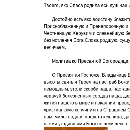
Твоего, яко Спаса родила еси душ наши
Достойно есть яко воистину блажити
Присноблаженную и Пренепорочную и 
Честнейшую Херувим и славнейшую бе
без истления Бога Слова родшую, сущ
величаем.
Молитва ко Пресвятой Богородице:
О Пресвятая Госпоже, Владычице Бо
высоты святыя Твоея на нас, раб Божии
немощным, утоли скорби наша, настави
уврачуй болезненныя сердца наша, да
жития нашего в мире и покаянии прово
христианскую кончину и на Страшнем 
нам, милосердная предстательница, да
всеми угодившими Богу во веки веков.