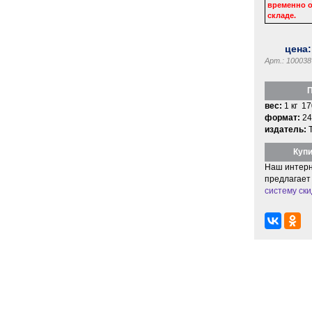
временно о
складе.
цена
Арт.: 100038
П
вес:
1 кг 17
формат:
24
издатель:
Купи
Наш интерн
предлагает
систему ски