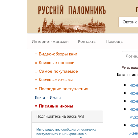
Интернет-магазин
Контакты
Помощь
Email
» Видео-обзоры книг
» Книжные новинки
Регистрац
» Самое покупаемое
Каталог ико
» Книжные отзывы
Икон
» Последние поступления
Икон
·
Книги
Иконы
Икон
» Писаные иконы
Икон
Подпишитесь на рассылку!
Мужс
Икон
Мы с радостью сообщим о последних
Женс
поступлениях книг и фильмов в