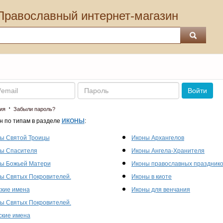
Православный интернет-магазин
Пароль
Войти
·
ия
Забыли пароль?
н по типам в разделе
ИКОНЫ
:
ы Святой Троицы
Иконы Архангелов
ы Спасителя
Иконы Ангела-Хранителя
ы Божьей Матери
Иконы православных праздник
ы Святых Покровителей.
Иконы в киоте
кие имена
Иконы для венчания
ы Святых Покровителей.
кие имена