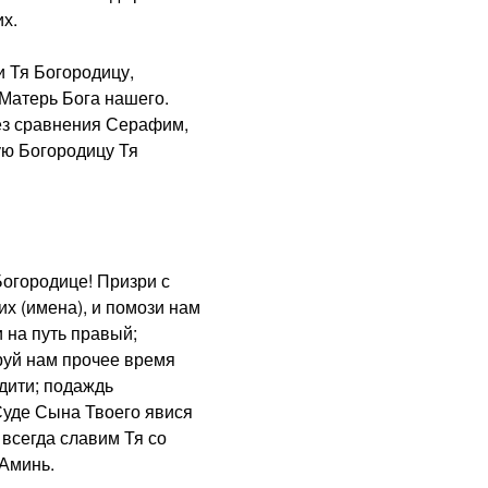
х.
 Тя Богородицу,
Матерь Бога нашего.
з сравнения Серафим,
ую Богородицу Тя
городице! Призри с
х (имена), и помози нам
 на путь правый;
руй нам прочее время
дити; подаждь
Суде Сына Твоего явися
 всегда славим Тя со
 Аминь.