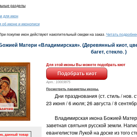
льные разделы
и для икон
и об иконе и иконописи
ри покупке икон действуют накопительный скидки на заказ.
Читать подробне
 Божией Матери «Владимирская». (Деревянный киот, цве
багет, стекло. )
Для этой иконы Вы можете подобрать киот
Арт.: 10003875
Посмотреть параметры иконы.
Дни празднования (ст. стиль / нов. сти
23 июня / 6 июля; 26 августа / 8 сентяб
Владимирская икона Божией Матери 
заветная святыня русской земли. Напис
евангелистом Лукой на доске из того ст
ю, данный товар