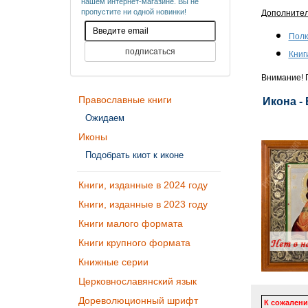
нашем интернет-магазине. Вы не
пропустите ни одной новинки!
Дополните
Полк
Книг
Внимание! П
Православные книги
Икона -
Ожидаем
Иконы
Подобрать киот к иконе
Книги, изданные в 2024 году
Книги, изданные в 2023 году
Книги малого формата
Книги крупного формата
Книжные серии
Церковнославянский язык
Дореволюционный шрифт
К сожалени