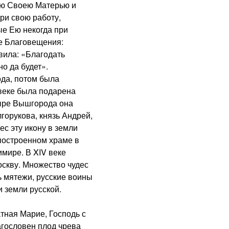
ою Своею Матерью и
ри свою работу,
ые Ею некогда при
е Благовещения:
вила: «Благодать
о да будет».
да, потом была
 веке была подарена
ыре Вышгорода она
орукова, князь Андрей,
с эту икону в земли
построенном храме в
мире. В XIV веке
скву. Множество чудес
ь мятежи, русские воины
 земли русской.
ная Марие, Господь с
агословен плод чрева