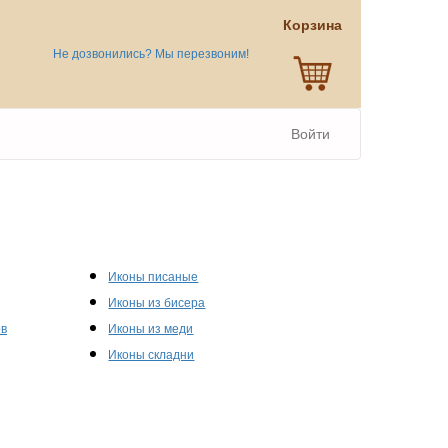
Корзина
Не дозвонились? Мы перезвоним!
Войти
Иконы писаные
Иконы из бисера
ов
Иконы из меди
Иконы складни