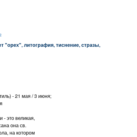
е
т "орех", литография, тиснение, стразы,
ль) - 21 мая / 3 июня;
ря
- это великая,
ана она св.
ола, на котором