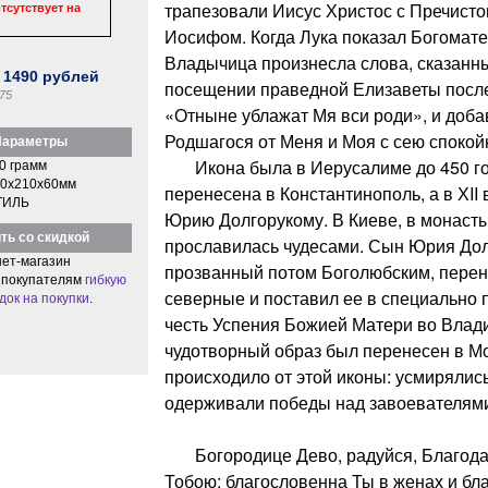
трапезовали Иисус Христос с Пречист
тсутствует на
Иосифом. Когда Лука показал Богомате
Владычица произнесла слова, сказанн
:
1490
рублей
посещении праведной Елизаветы посл
75
«Отныне ублажат Мя вси роди», и доба
Родшагося от Меня и Моя с сею спокойн
араметры
Икона была в Иерусалиме до 450 го
0 грамм
0x210x60мм
перенесена в Константинополь, а в ХII
ТИЛЬ
Юрию Долгорукому. В Киеве, в монаст
ть со скидкой
прославилась чудесами. Сын Юрия Долг
ет-магазин
прозванный потом Боголюбским, перене
 покупателям
гибкую
северные и поставил ее в специально 
док на покупки
.
честь Успения Божией Матери во Влади
чудотворный образ был перенесен в Мо
происходило от этой иконы: усмирялис
одерживали победы над завоевателями
Богородице Дево, радуйся, Благодат
Тобою; благословенна Ты в женах и бл