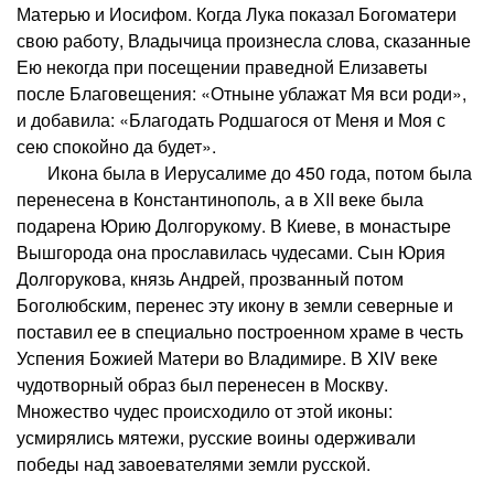
Матерью и Иосифом. Когда Лука показал Богоматери
свою работу, Владычица произнесла слова, сказанные
Ею некогда при посещении праведной Елизаветы
после Благовещения: «Отныне ублажат Мя вси роди»,
и добавила: «Благодать Родшагося от Меня и Моя с
сею спокойно да будет».
Икона была в Иерусалиме до 450 года, потом была
перенесена в Константинополь, а в ХII веке была
подарена Юрию Долгорукому. В Киеве, в монастыре
Вышгорода она прославилась чудесами. Сын Юрия
Долгорукова, князь Андрей, прозванный потом
Боголюбским, перенес эту икону в земли северные и
поставил ее в специально построенном храме в честь
Успения Божией Матери во Владимире. В XIV веке
чудотворный образ был перенесен в Москву.
Множество чудес происходило от этой иконы:
усмирялись мятежи, русские воины одерживали
победы над завоевателями земли русской.