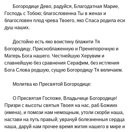
Богородице Дево, радуйся, Благодатная Марие,
Господь с Тобою; благословенна Ты в женах и
благословен плод чрева Твоего, яко Спаса родила еси
душ наших.
Достойно есть яко воистину блажити Тя
Богородицу, Присноблаженную и Пренепорочную и
Матерь Бога нашего. Честнейшую Херувим и
славнейшую без сравнения Серафим, без истления
Бога Слова родшую, сущую Богородицу Тя величаем.
Молитва ко Пресвятой Богородице:
О Пресвятая Госпоже, Владычице Богородице!
Призри с высоты святыя Твоея на нас, раб Божиих
(имена), и помози нам немощным, утоли скорби наша,
настави на путь правый; уврачуй болезненныя сердца
наша, даруй нам прочее время жития нашего в мире и