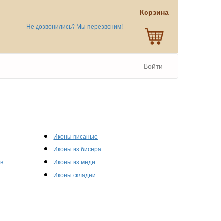
Корзина
Не дозвонились? Мы перезвоним!
Войти
Иконы писаные
Иконы из бисера
ов
Иконы из меди
Иконы складни