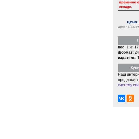
временно о
складе.
цена
Арт.: 100039
П
вес:
1 кг 17
формат:
24
издатель:
Купи
Наш интерн
предлагает
систему ски