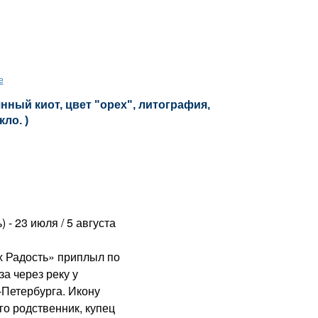
е
нный киот, цвет "орех", литография,
кло. )
) - 23 июля / 5 августа
 Радость» приплыл по
за через реку у
-Петербурга. Икону
го родственник, купец