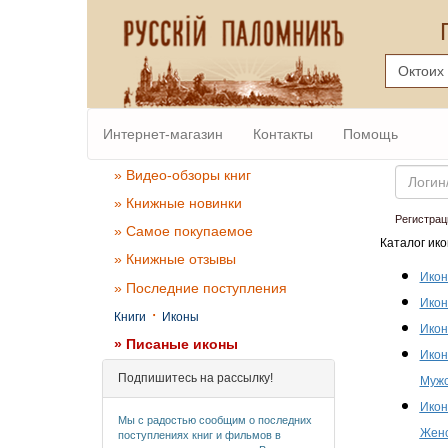
Интернет-магазин
Контакты
Помощь
Email
» Видео-обзоры книг
» Книжные новинки
Регистрац
» Самое покупаемое
Каталог ико
» Книжные отзывы
Икон
» Последние поступления
Икон
·
Книги
Иконы
Икон
» Писаные иконы
Икон
Подпишитесь на рассылку!
Мужс
Икон
Мы с радостью сообщим о последних
Женс
поступлениях книг и фильмов в