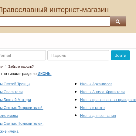
Православный интернет-магазин
Пароль
Войти
·
ия
Забыли пароль?
н по типам в разделе
ИКОНЫ
:
ы Святой Троицы
Иконы Архангелов
ы Спасителя
Иконы Ангела-Хранителя
ы Божьей Матери
Иконы православных праздник
ы Святых Покровителей.
Иконы в киоте
кие имена
Иконы для венчания
ы Святых Покровителей.
кие имена