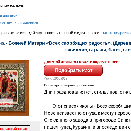
льные разделы
и для икон
и об иконе и иконописи
ри покупке икон действуют накопительный скидки на заказ.
Читать подробне
на - Божией Матери «Всех скорбящих радость». (Деревя
тиснение, стразы, багет, сте
Для этой иконы Вы можете подобрать киот
Арт.: 10003919
Посмотреть параметры иконы.
Дни празднования (ст. стиль / нов. стиль
Этот список иконы «Всех скорбящих
Неве неизвестно откуда к месту перево
Стеклянного завода в пригороде Санкт
нашел купец Куракин, и впоследствии е
ю, данный товар