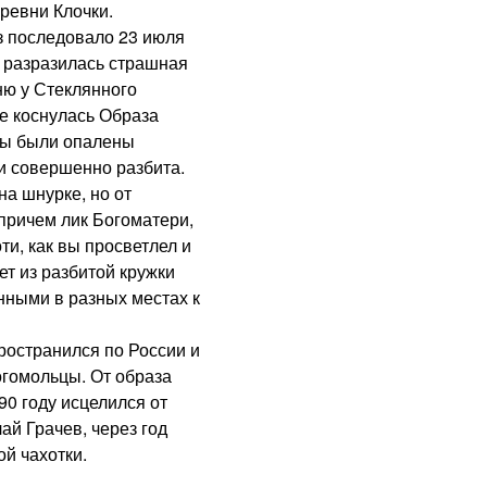
ревни Клочки.
последовало 23 июля
м разразилась страшная
ню у Стеклянного
не коснулась Образа
оны были опалены
и совершенно разбита.
на шнурке, но от
 причем лик Богоматери,
и, как вы просветлел и
т из разбитой кружки
нными в разных местах к
остранился по России и
богомольцы. От образа
90 году исцелился от
ай Грачев, через год
й чахотки.