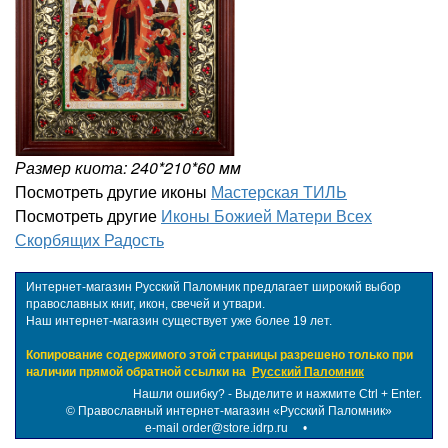
Размер киота: 240*210*60 мм
Посмотреть другие иконы
Мастерская ТИЛЬ
Посмотреть другие
Иконы Божией Матери Всех
Скорбящих Радость
Интернет-магазин Русский Паломник предлагает широкий выбор
православных книг, икон, свечей и утвари.
Наш интернет-магазин существует уже более 19 лет.
Копирование содержимого этой страницы разрешено только при
наличии прямой обратной ссылки на
Русский Паломник
Нашли ошибку? - Выделите и нажмите Ctrl + Enter.
©
Православный интернет-магазин «Русский Паломник»
e-mail order@store.idrp.ru
•