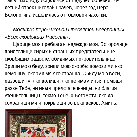
летний отрок Николай Грачев, через год Вера
Белоногина исцелилась от горловой чахотки.
Молитва перед иконой Пресвятой Богородицы
«Всех скорбящих Радость»:
Царице моя преблагая, надеждо моя, Богородице,
приятелище сирых и странных предстательнице,
скорбящих радосте, обидимых покровительнице!
Зриши мою беду, зриши мою скорбь: помози ми яко
немощну, окорми мя яко странна. Обиду мою веси,
разреши ту, яко волиши: яко не имам иныя помощи,
разве Тебе, ни иныя предстательницы, ни благия
утешительницы, токмо Тебе, о Богомати, яко да
сохраниши мя и покрыеши во веки веков. Аминь.