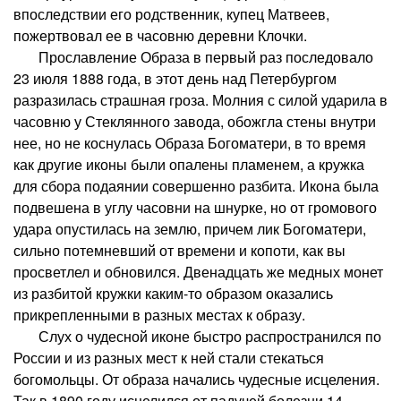
впоследствии его родственник, купец Матвеев,
пожертвовал ее в часовню деревни Клочки.
Прославление Образа в первый раз последовало
23 июля 1888 года, в этот день над Петербургом
разразилась страшная гроза. Молния с силой ударила в
часовню у Стеклянного завода, обожгла стены внутри
нее, но не коснулась Образа Богоматери, в то время
как другие иконы были опалены пламенем, а кружка
для сбора подаянии совершенно разбита. Икона была
подвешена в углу часовни на шнурке, но от громового
удара опустилась на землю, причем лик Богоматери,
сильно потемневший от времени и копоти, как вы
просветлел и обновился. Двенадцать же медных монет
из разбитой кружки каким-то образом оказались
прикрепленными в разных местах к образу.
Слух о чудесной иконе быстро распространился по
России и из разных мест к ней стали стекаться
богомольцы. От образа начались чудесные исцеления.
Так в 1890 году исцелился от падучей болезни 14-