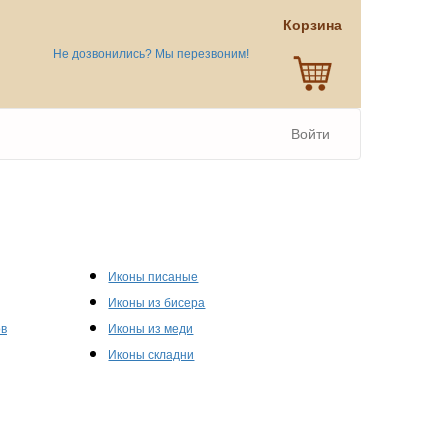
Корзина
Не дозвонились? Мы перезвоним!
Войти
Иконы писаные
Иконы из бисера
ов
Иконы из меди
Иконы складни