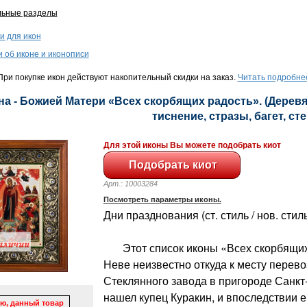
льные разделы
и для икон
и об иконе и иконописи
ри покупке икон действуют накопительный скидки на заказ.
Читать подробне
на - Божией Матери «Всех скорбящих радость». (Деревя
тиснение, стразы, багет, сте
Для этой иконы Вы можете подобрать киот
Арт.: 10003284
Посмотреть параметры иконы.
Дни празднования (ст. стиль / нов. стиль
Этот список иконы «Всех скорбящих
Неве неизвестно откуда к месту перево
Стеклянного завода в пригороде Санкт
нашел купец Куракин, и впоследствии е
ю, данный товар