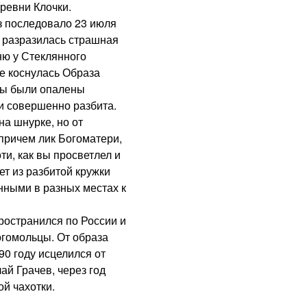
ревни Клочки.
последовало 23 июля
м разразилась страшная
ню у Стеклянного
не коснулась Образа
оны были опалены
и совершенно разбита.
на шнурке, но от
 причем лик Богоматери,
и, как вы просветлел и
т из разбитой кружки
нными в разных местах к
остранился по России и
богомольцы. От образа
90 году исцелился от
ай Грачев, через год
й чахотки.