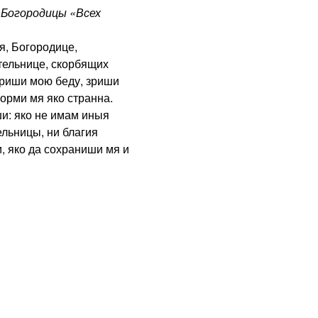
Богородицы «Всех
, Богородице,
тельнице, скорбящих
Зриши мою беду, зриши
орми мя яко странна.
ши: яко не имам иныя
ельницы, ни благия
, яко да сохраниши мя и