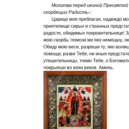
Молитва перед иконой Пресвятой 
скорбящих Радость»:
Царице моя преблагая, надеждо моя
приятелище сирых и странных предста
радосте, обидимых покровительнице! 
мою скорбь: помози ми яко немощну, ок
Обиду мою веси, разреши ту, яко воли
помощи, разве Тебе, ни иныя предстат
утешительницы, токмо Тебе, о Богомати
покрыеши во веки веков. Аминь.