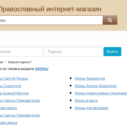
Православный интернет-магазин
Пароль
Войти
·
ия
Забыли пароль?
н по типам в разделе
ИКОНЫ
:
ы Святой Троицы
Иконы Архангелов
ы Спасителя
Иконы Ангела-Хранителя
ы Божьей Матери
Иконы православных праздник
ы Святых Покровителей.
Иконы в киоте
кие имена
Иконы для венчания
ы Святых Покровителей.
кие имена