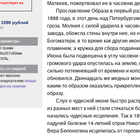
Матвеев, пожертвовал ее в часовню де
тсутствует на
Прославление Образа в первый раз 
1888 года, в этот день над Петербурго
:
1590
рублей
гроза. Молния с силой ударила в часов
84
завода, обожгла стены внутри нее, но 
Богоматери, в то время как другие ик
араметры
пламенем, а кружка для сбора подаяни
0 грамм
8x207x60мм
Икона была подвешена в углу часовни 
ТИЛЬ
громового удара опустилась на землю,
ть со скидкой
сильно потемневший от времени и копот
ет-магазин
обновился. Двенадцать же медных моне
 покупателям
гибкую
каким-то образом оказались прикрепле
док на покупки
.
образу.
Слух о чудесной иконе быстро распр
из разных мест к ней стали стекаться 
начались чудесные исцеления. Так в 18
падучей болезни 14-летний отрок Никол
Вера Белоногина исцелилась от горлово