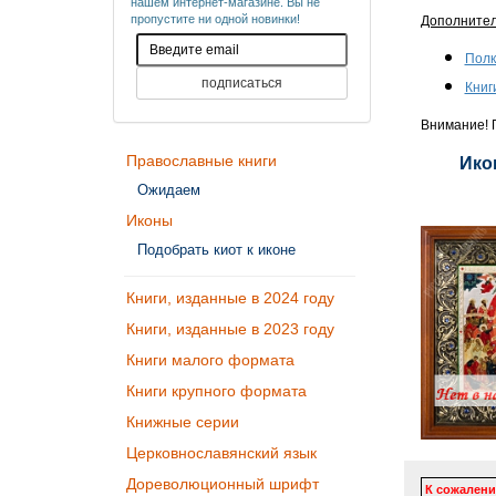
нашем интернет-магазине. Вы не
пропустите ни одной новинки!
Дополните
Полк
Книг
Внимание! П
Православные книги
Ико
Ожидаем
Иконы
Подобрать киот к иконе
Книги, изданные в 2024 году
Книги, изданные в 2023 году
Книги малого формата
Книги крупного формата
Книжные серии
Церковнославянский язык
Дореволюционный шрифт
К сожалени