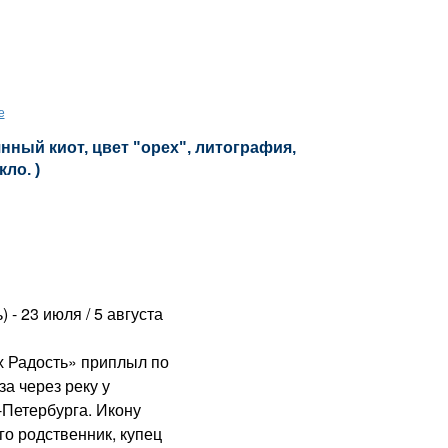
е
нный киот, цвет "орех", литография,
кло. )
) - 23 июля / 5 августа
 Радость» приплыл по
за через реку у
-Петербурга. Икону
го родственник, купец