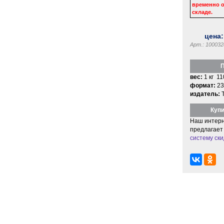
временно о
складе.
цена
Арт.: 100032
П
вес:
1 кг 11
формат:
23
издатель:
Купи
Наш интерн
предлагает
систему ски