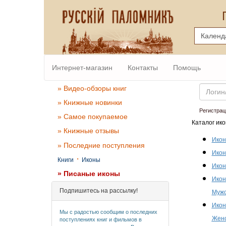
Интернет-магазин
Контакты
Помощь
Email
» Видео-обзоры книг
» Книжные новинки
Регистрац
» Самое покупаемое
Каталог ико
» Книжные отзывы
Икон
» Последние поступления
Икон
·
Книги
Иконы
Икон
» Писаные иконы
Икон
Подпишитесь на рассылку!
Мужс
Икон
Мы с радостью сообщим о последних
Женс
поступлениях книг и фильмов в