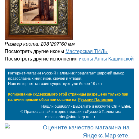
Размер киота: 238*207*60 мм
Посмотреть другие иконы
Мастерская ТИЛЬ
Посмотреть другие исполнения
иконы Анны Кашинской
Интернет-магазин Русский Паломник предлагает широкий выбор
православных книг, икон, свечей и утвари.
Наш интернет-магазин существует уже более 19 лет.
Копирование содержимого этой страницы разрешено только при
наличии прямой обратной ссылки на
Русский Паломник
Нашли ошибку? - Выделите и нажмите Ctrl + Enter.
©
Православный интернет-магазин «Русский Паломник»
e-mail order@store.idrp.ru
•