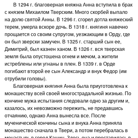
В 1294 г. благоверная княжна Анна вступила в брак
с князем Михаилом Тверским. Много скорбей выпало
на долю святой Анны. В 1296 г. сгорел дотла княжеский
терем, умерла вскоре дочь. В 1318 г. княгиня навечно
прощается со своим супругом, уезжающим в Орду, где
он был зверски замучен. В 1325 г. старший сын ее,
Димитрий, был казнен ханом. В 1326 г. вся тверская
земля была опустошена огнем и мечом, а жители
истреблены или угнаны в плен. В 1339 г. в Орде
погибают второй ее сын Александр и внук Федор (им
отрубили головы).
Благоверная княгиня Анна была приуготовлена к
монашеству всей своей многострадальной жизнью. По
кончине мужа испытания следовали одно за другим и,
казалось, их невозможно пережить, не предавшись
отчаянию, однако Анна вынесла все. После
мученической кончины сына и внука Анна приняла
монашество сначала в Твери, а потом перебралась в
монастырь в город Кашин. Здесь она и преставилась в