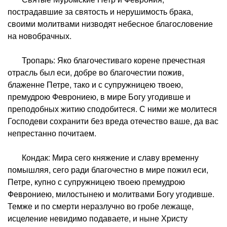
пострадавшие за святость и нерушимость брака,
своими молитвами низводят небесное благословение
на новобрачных.
Тропарь: Яко благочестиваго корене пречестная
отрасль был еси, добре во благочестии пожив,
блаженне Петре, тако и с супружницею твоею,
премудрою Феврониею, в мире Богу угодивше и
преподобных житию сподобитеся. С ними же молитеся
Господеви сохранити без вреда отечество ваше, да вас
непрестанно почитаем.
Кондак: Мира сего княжение и славу временну
помышляя, сего ради благочестно в мире пожил еси,
Петре, купно с супружницею твоею премудрою
Феврониею, милостынею и молитвами Богу угодивше.
Темже и по смерти неразлучно во гробе лежаще,
исцеление невидимо подаваете, и ныне Христу