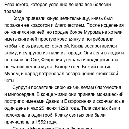
Рязанского, которая успешно лечила все болезни
травами.
Когда привезли юную целительницу, князь был
поражен ее красотой и благочестием. После исцеления
он женился на ней, но гордые бояре Мурома не хотели
иметь княгиней простую крестьянку и потребовали,
чтобы князь развелся с женой. Князь воспротивился
этому, и супругов изгнали из города. Они сели в лодку и
поплыли по Оке; Фекрония утешала и поддерживала
опечалившегося мужа. Вскоре гнев Божий постиг
Муром, и народ потребовал возвращения княжеской
четы.
Супруги посвятили свою жизнь делам благочестия
и милосердия. В конце жизни они приняли монашеский
постриг с именами Давид и Евфросиния и скончались в
один день и час 25 июня 1228 года. Тела святых были
положены в один гроб. К лику святых они были
причислены в 1552 году.
Святые Муромские Петр и Феврония,