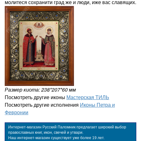
молитеся сохранити град же и люди, иже вас славящих.
Размер киота: 238*207*60 мм
Посмотреть другие иконы
Мастерская ТИЛЬ
Посмотреть другие исполнения
Иконы Петра и
Февронии
Интернет-магазин Русский Паломник предлагает широкий выбор
православных книг, икон, свечей и утвари.
Наш интернет-магазин существует уже более 19 лет.