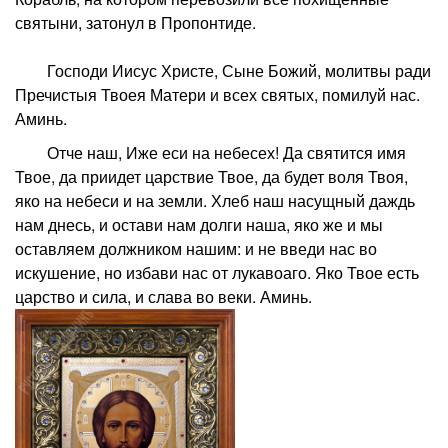
святыни, затонул в Пропонтиде.
Господи Иисус Христе, Сыне Божий, молитвы ради
Пречистыя Твоея Матери и всех святых, помилуй нас.
Аминь.
Отче наш, Иже еси на небесех! Да святится имя
Твое, да приидет царствие Твое, да будет воля Твоя,
яко на небеси и на земли. Хлеб наш насущный даждь
нам днесь, и остави нам долги наша, яко же и мы
оставляем должником нашим: и не введи нас во
искушение, но избави нас от лукавоаго. Яко Твое есть
царство и сила, и слава во веки. Аминь.