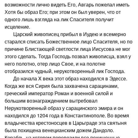
возможности лично видеть Его, Авгарь пожелал иметь
Хотя бы образ Его; при этом он был уверен, что от
одного лишь взгляда на лик Спасителя получит
исцеление.
Царский живописец прибыл в Иудею и всемерно
старался списать Божественное лицо Спасителя, но по
причине Блистающей светлости лица Иисусова не мог
этого сделать. Тогда Господь позвал живописца, взял у
него полотно, отер лицо Свое, и на полотне
отобразился чудный, нерукотворенный лик Господа.
До начала X века этот образ находился в Эдессе.
Когда же вся Сирия была захвачена сарацинами,
греческий император Роман и военной силой и
большим вознаграждением вытребовал
Нерукотворенный образ у сарацинского эмира и он
находился до 1204 года в Константинополе. Во время
владычества крестоносцев в Царьграде эта святыня
была похищена венецианским дожем Дандоло.
Корабль, на котором перевозили все похищенные