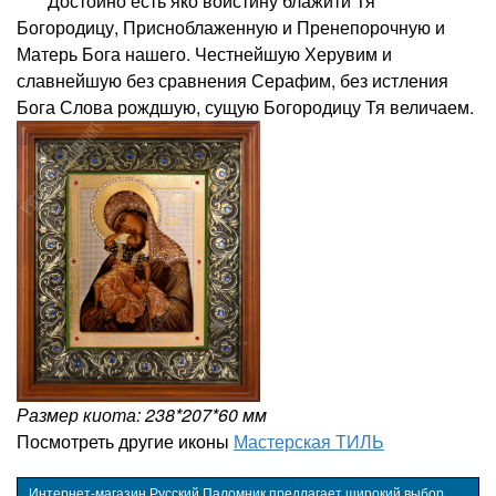
Достойно есть яко воистину блажити Тя
Богородицу, Присноблаженную и Пренепорочную и
Матерь Бога нашего. Честнейшую Херувим и
славнейшую без сравнения Серафим, без истления
Бога Слова рождшую, сущую Богородицу Тя величаем.
Размер киота: 238*207*60 мм
Посмотреть другие иконы
Мастерская ТИЛЬ
Интернет-магазин Русский Паломник предлагает широкий выбор