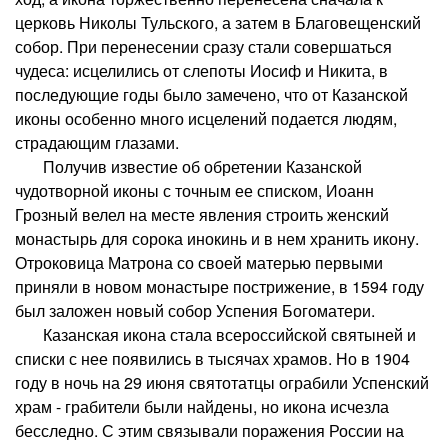
церковь Николы Тульского, а затем в Благовещенский
собор. При перенесении сразу стали совершаться
чудеса: исцелились от слепоты Иосиф и Никита, в
последующие годы было замечено, что от Казанской
иконы особенно много исцелений подается людям,
страдающим глазами.
Получив известие об обретении Казанской
чудотворной иконы с точным ее списком, Иоанн
Грозный велел на месте явления строить женский
монастырь для сорока инокинь и в нем хранить икону.
Отроковица Матрона со своей матерью первыми
приняли в новом монастыре пострижение, в 1594 году
был заложен новый собор Успения Богоматери.
Казанская икона стала всероссийской святыней и
списки с нее появились в тысячах храмов. Но в 1904
году в ночь на 29 июня святотатцы ограбили Успенский
храм - грабители были найдены, но икона исчезла
бесследно. С этим связывали поражения России на