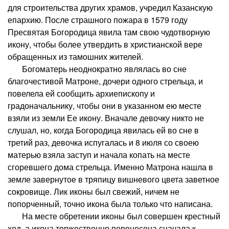
для строительства других храмов, учредил Казанскую
епархию. После страшного пожара в 1579 году
Пресвятая Богородица явила там свою чудотворную
икону, чтобы более утвердить в христианской вере
обращенных из тамошних жителей.
Богоматерь неоднократно являлась во сне
благочестивой Матроне, дочери одного стрельца, и
повелела ей сообщить архиепископу и
градоначальнику, чтобы они в указанном ею месте
взяли из земли Ее икону. Вначале девочку никто не
слушал, но, когда Богородица явилась ей во сне в
третий раз, девочка испугалась и 8 июля со своею
матерью взяла заступ и начала копать на месте
сгоревшего дома стрельца. Именно Матрона нашла в
земле завернутое в тряпицу вишневого цвета заветное
сокровище. Лик иконы был свежий, ничем не
попорченный, точно икона была только что написана.
На месте обретении иконы был совершен крестный
ход, а икона торжественно перенесена сначала к