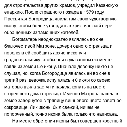
для строительства других храмов, учредил Казанскую
епархию. После страшного пожара в 1579 году
Пресвятая Богородица явила там свою чудотворную
икону, чтобы более утвердить в христианской вере
обращенных из тамошних жителей.
Богоматерь неоднократно являлась во сне
благочестивой Матроне, дочери одного стрельца, и
повелела ей сообщить архиепископу и
градоначальнику, чтобы они в указанном ею месте
взяли из земли Ее икону. Вначале девочку никто не
слушал, но, когда Богородица явилась ей во сне в
третий раз, девочка испугалась и 8 июля со своею
матерью взяла заступ и начала копать на месте
сгоревшего дома стрельца. Именно Матрона нашла в
земле завернутое в тряпицу вишневого цвета заветное
сокровище. Лик иконы был свежий, ничем не
попорченный, точно икона была только что написана.
На месте обретении иконы был совершен крестный