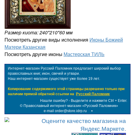
Размер киота: 240*210*60 мм
Посмотреть другие виды исполнения
Иконы Божией
Матери Казанская
Посмотреть другие иконы
Мастерская ТИЛЬ
Интернет-магазин Русский Паломник предлагает широкий выбор
православных книг, икон, свечей и утвари.
Наш интернет-магазин существует уже более 19 лет.
Копирование содержимого этой страницы разрешено только при
наличии прямой обратной ссылки на
Русский Паломник
Нашли ошибку? - Выделите и нажмите Ctrl + Enter.
©
Православный интернет-магазин «Русский Паломник»
e-mail order@store.idrp.ru
•