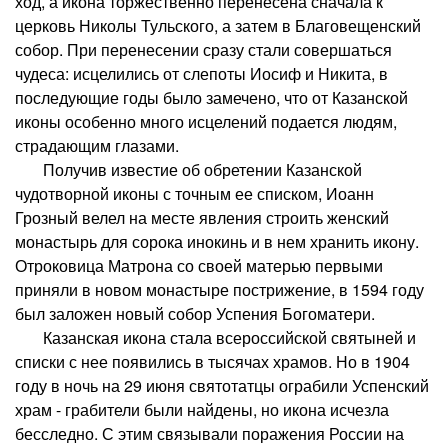
ход, а икона торжественно перенесена сначала к
церковь Николы Тульского, а затем в Благовещенский
собор. При перенесении сразу стали совершаться
чудеса: исцелились от слепоты Иосиф и Никита, в
последующие годы было замечено, что от Казанской
иконы особенно много исцелений подается людям,
страдающим глазами.
Получив известие об обретении Казанской
чудотворной иконы с точным ее списком, Иоанн
Грозный велел на месте явления строить женский
монастырь для сорока инокинь и в нем хранить икону.
Отроковица Матрона со своей матерью первыми
приняли в новом монастыре пострижение, в 1594 году
был заложен новый собор Успения Богоматери.
Казанская икона стала всероссийской святыней и
списки с нее появились в тысячах храмов. Но в 1904
году в ночь на 29 июня святотатцы ограбили Успенский
храм - грабители были найдены, но икона исчезла
бесследно. С этим связывали поражения России на