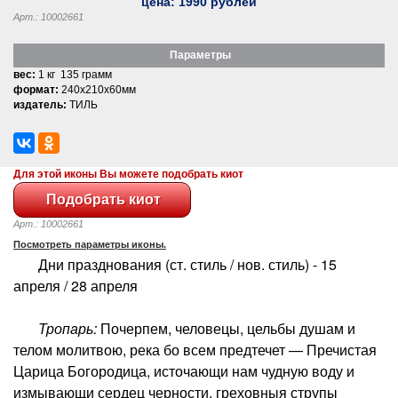
цена:
1990
рублей
Арт.: 10002661
Параметры
вес:
1 кг 135 грамм
формат:
240x210x60мм
издатель:
ТИЛЬ
Для этой иконы Вы можете подобрать киот
Арт.: 10002661
Посмотреть параметры иконы.
Дни празднования (ст. стиль / нов. стиль) - 15
апреля / 28 апреля
Тропарь:
Почерпем, человецы, цельбы душам и
телом молитвою, река бо всем предтечет — Пречистая
Царица Богородица, источающи нам чудную воду и
измывающи сердец черности, греховныя струпы