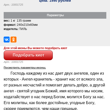
цена:
1990
рублей
Арт.: 10001725
Параметры
вес:
1 кг 135 грамм
формат:
240x210x60мм
издатель:
ТИЛЬ
Для этой иконы Вы можете подобрать киот
Арт.: 10001725
Посмотреть параметры иконы.
Господь каждому из нас дает двух ангелов, один из
которых - Ангел-хранитель - хранит нас от всякого зла,
от разных несчастий и помогает делать добро, а другой
ангел - святой угодник Божий, имя которого мы носим,
ходатайствует о нас перед Богом, молится Богу за нас.
Его молитвы, как более достойные, угодные Богу,
скорее приемлются, чем наши грешные.