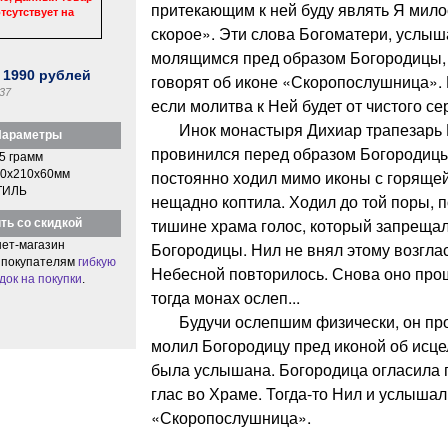
притекающим к ней буду являть Я мил
тсутствует на
скорое». Эти слова Богоматери, услы
молящимся пред образом Богородицы,
:
1990
рублей
говорят об иконе «Скоропослушница».
37
если молитва к Ней будет от чистого се
Инок монастыря Дихиар трапезарь Н
араметры
провинился перед образом Богородицы
5 грамм
постоянно ходил мимо иконы с горящей
0x210x60мм
ТИЛЬ
нещадно коптила. Ходил до той поры, 
тишине храма голос, который запрещал
ть со скидкой
ет-магазин
Богородицы. Нил не внял этому возгла
 покупателям
гибкую
Небесной повторилось. Снова оно про
док на покупки
.
тогда монах ослеп...
Будучи ослепшим физически, он про
молил Богородицу пред иконой об исце
была услышана. Богородица огласила 
глас во Храме. Тогда-то Нил и услышал
«Скоропослушница».