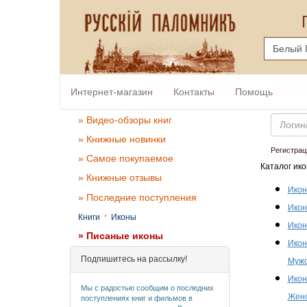
Интернет-магазин
Контакты
Помощь
Email
» Видео-обзоры книг
» Книжные новинки
Регистрац
» Самое покупаемое
Каталог ико
» Книжные отзывы
Икон
» Последние поступления
Икон
·
Книги
Иконы
Икон
» Писаные иконы
Икон
Подпишитесь на рассылку!
Мужс
Икон
Мы с радостью сообщим о последних
Женс
поступлениях книг и фильмов в