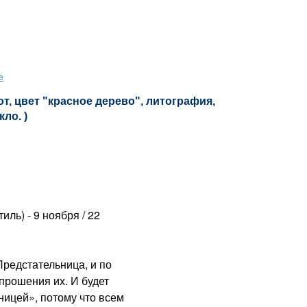
е
, цвет "красное дерево", литография,
кло. )
ль) - 9 ноября / 22
едстательница, и по
прошения их. И будет
ицей», потому что всем