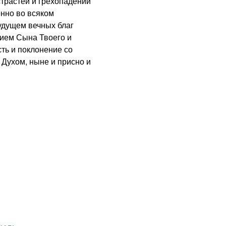
трастей и грехопадений
енно во всяком
будущем вечных благ
ием Сына Твоего и
сть и поклонение со
Духом, ныне и присно и