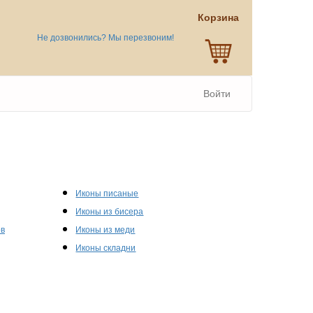
Корзина
Не дозвонились? Мы перезвоним!
Войти
Иконы писаные
Иконы из бисера
ов
Иконы из меди
Иконы складни