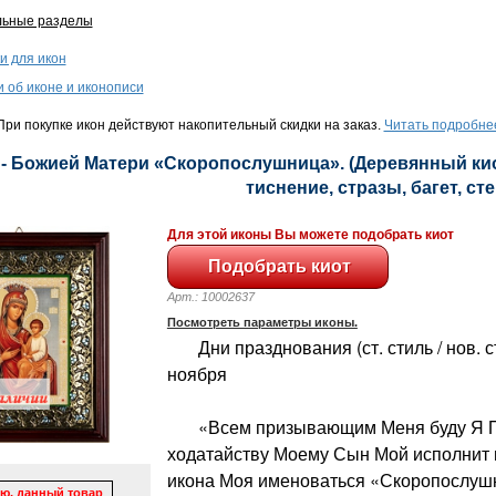
льные разделы
и для икон
и об иконе и иконописи
ри покупке икон действуют накопительный скидки на заказ.
Читать подробне
 - Божией Матери «Скоропослушница». (Деревянный киот
тиснение, стразы, багет, сте
Для этой иконы Вы можете подобрать киот
Арт.: 10002637
Посмотреть параметры иконы.
Дни празднования (ст. стиль / нов. сти
ноября
«Всем призывающим Меня буду Я Пр
ходатайству Моему Сын Мой исполнит 
икона Моя именоваться «Скоропослушн
ю, данный товар