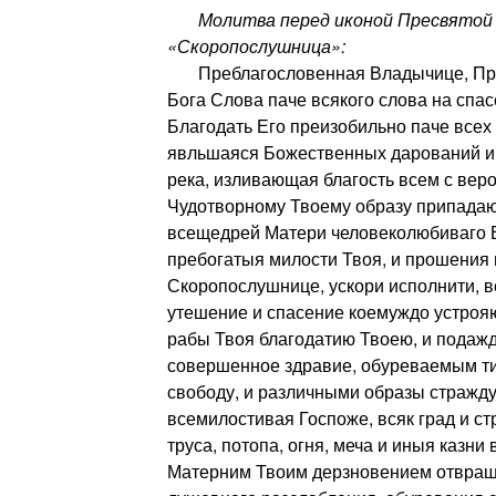
Молитва перед иконой Пресвятой 
«Скоропослушница»:
Преблагословенная Владычице, При
Бога Слова паче всякого слова на спа
Благодать Его преизобильно паче все
явльшаяся Божественных дарований и
река, изливающая благость всем с вер
Чудотворному Твоему образу припадаю
всещедрей Матери человеколюбиваго В
пребогатыя милости Твоя, и прошения 
Скоропослушнице, ускори исполнити, вс
утешение и спасение коемуждо устрояю
рабы Твоя благодатию Твоею, и подаж
совершенное здравие, обуреваемым т
свободу, и различными образы стражд
всемилостивая Госпоже, всяк град и стр
труса, потопа, огня, меча и иныя казни
Матерним Твоим дерзновением отвращ