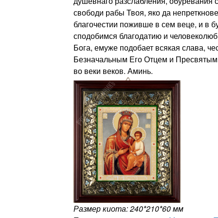
душевнаго разслабления, обуревания с
свободи рабы Твоя, яко да непреткнов
благочестии поживше в сем веце, и в 
сподобимся благодатию и человеколюб
Бога, емуже подобает всякая слава, че
Безначальным Его Отцем и Пресвятым 
во веки веков. Аминь.
Размер киота: 240*210*60 мм