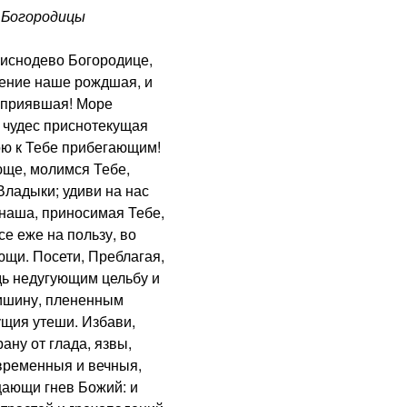
Богородицы
снодево Богородице,
сение наше рождшая, и
х приявшая! Море
 чудес приснотекущая
ою к Тебе прибегающим!
ще, молимся Тебе,
ладыки; удиви на нас
наша, приносимая Тебе,
е еже на пользу, во
щи. Посети, Преблагая,
дь недугующим цельбу и
ишину, плененным
ущия утеши. Избави,
ану от глада, язвы,
 временныя и вечныя,
ающи гнев Божий: и