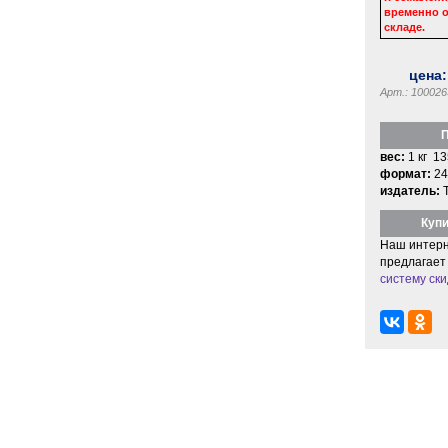
временно о
складе.
цена
Арт.: 100026
П
вес:
1 кг 13
формат:
24
издатель:
Купи
Наш интерн
предлагает
систему ски