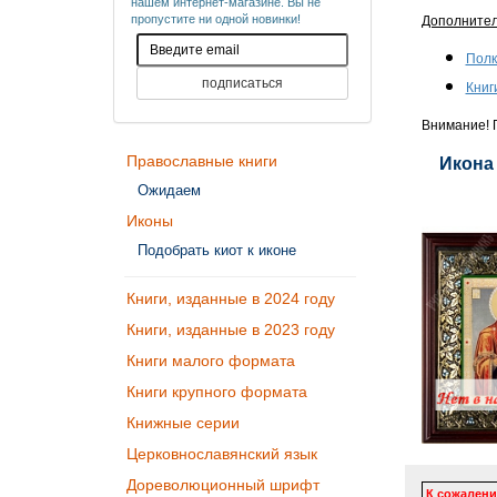
нашем интернет-магазине. Вы не
пропустите ни одной новинки!
Дополните
Полк
Книг
Внимание! П
Православные книги
Икона
Ожидаем
Иконы
Подобрать киот к иконе
Книги, изданные в 2024 году
Книги, изданные в 2023 году
Книги малого формата
Книги крупного формата
Книжные серии
Церковнославянский язык
Дореволюционный шрифт
К сожалени