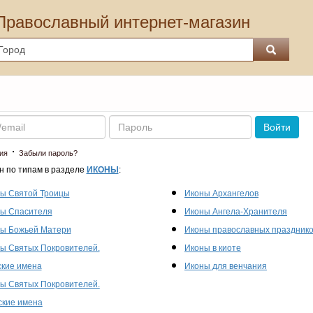
Православный интернет-магазин
Пароль
Войти
·
ия
Забыли пароль?
н по типам в разделе
ИКОНЫ
:
ы Святой Троицы
Иконы Архангелов
ы Спасителя
Иконы Ангела-Хранителя
ы Божьей Матери
Иконы православных праздник
ы Святых Покровителей.
Иконы в киоте
кие имена
Иконы для венчания
ы Святых Покровителей.
кие имена