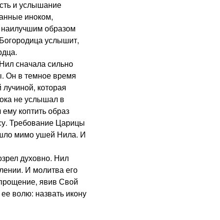
ость и услышание
шанные иноком,
 наилучшим образом
 Богородица услышит,
рдца.
ил сначала сильно
. Он в темное время
 лучиной, которая
пока не услышал в
 ему коптить образ
су. Требование Царицы
шло мимо ушей Нила. И
зрел духовно. Нил
лении. И молитва его
прощение, явив Свой
 ее волю: назвать икону