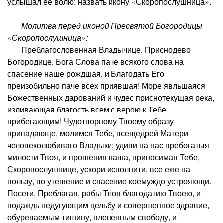
услышал ее волю: назвать икону «Скоропослушница».
Молитва перед иконой Пресвятой Богородицы
«Скоропослушница»:
Преблагословенная Владычице, Приснодево
Богородице, Бога Слова паче всякого слова на
спасение наше рождшая, и Благодать Его
преизобильно паче всех приявшая! Море явльшаяся
Божественных дарований и чудес приснотекущая река,
изливающая благость всем с верою к Тебе
прибегающим! Чудотворному Твоему образу
припадающе, молимся Тебе, всещедрей Матери
человеколюбиваго Владыки; удиви на нас пребогатыя
милости Твоя, и прошения наша, приносимая Тебе,
Скоропослушнице, ускори исполнити, все еже на
пользу, во утешение и спасение коемуждо устрояющи.
Посети, Преблагая, рабы Твоя благодатию Твоею, и
подаждь недугующим цельбу и совершенное здравие,
обуреваемым тишину, плененным свободу, и