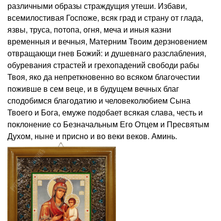
различными образы страждущия утеши. Избави,
всемилостивая Госпоже, всяк град и страну от глада,
язвы, труса, потопа, огня, меча и иныя казни
временныя и вечныя, Матерним Твоим дерзновением
отвращающи гнев Божий: и душевнаго разслабления,
обуревания страстей и грехопадений свободи рабы
Твоя, яко да непреткновенно во всяком благочестии
поживше в сем веце, и в будущем вечных благ
сподобимся благодатию и человеколюбием Сына
Твоего и Бога, емуже подобает всякая слава, честь и
поклонение со Безначальным Его Отцем и Пресвятым
Духом, ныне и присно и во веки веков. Аминь.