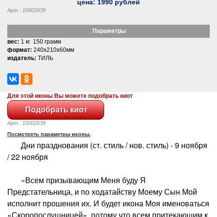
цена:
1990
рублей
Арт.: 10002639
Параметры
вес:
1 кг 150 грамм
формат:
240x210x60мм
издатель:
ТИЛЬ
Для этой иконы Вы можете подобрать киот
Арт.: 10002639
Посмотреть параметры иконы.
Дни празднования (ст. стиль / нов. стиль) - 9 ноября
/ 22 ноября
«Всем призывающим Меня буду Я
Предстательница, и по ходатайству Моему Сын Мой
исполнит прошения их. И будет икона Моя именоваться
«Скоропослушницей», потому что всем притекающим к