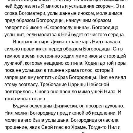
ней буду являть Я милость и услышание скорое». Эти
слова Богоматери, услышанные иноком, молящимся
пред образом Богородицы, наилучшим образом
говорят об иконе «Скоропослушница». Богородица
услышит, если молитва к Ней будет от чистого сердца.
Инок монастыря Дихиар трапезарь Нил сначала
сильно провинился перед образом Богородицы. Он в
темное время постоянно ходил мимо иконы с горящей
лучиной, которая нещадно коптила. Ходил до той поры,
пока не услышал в тишине храма голос, который
запрещал ему коптить образ Богородицы. Нил не внял
этому возгласу. Требование Царицы Небесной
повторилось. Снова оно прошло мимо ушей Нила. И
тогда монах ослеп...
Будучи ослепшим физически, он прозрел духовно.
Нил молил Богородицу пред иконой об исцелении. И
молитва его была услышана. Богородица огласила
прощение, явив Свой глас во Храме. Тогда-то Нил и