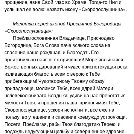
прощение, явив Свой глас во Храме. Тогда-то Нил и
услышал ее волю: назвать икону «Скоропослушница».
Молитва перед иконой Пресвятой Богородицы
«Скоропослушница»:
Преблагословенная Владычице, Приснодево
Богородице, Бога Слова паче всякого слова на
спасение наше рождшая, и Благодать Его
преизобильно паче всех приявшая! Море явльшаяся
Божественных дарований и чудес приснотекущая река,
изливающая благость всем с верою к Тебе
прибегающим! Чудотворному Твоему образу
припадающе, молимся Тебе, всещедрей Матери
человеколюбиваго Владыки; удиви на нас пребогатыя
милости Твоя, и прошения наша, приносимая Тебе,
Скоропослушнице, ускори исполнити, все еже на
пользу, во утешение и спасение коемуждо устрояющи.
Посети, Преблагая, рабы Твоя благодатию Твоею, и
подаждь недугующим цельбу и совершенное здравие,