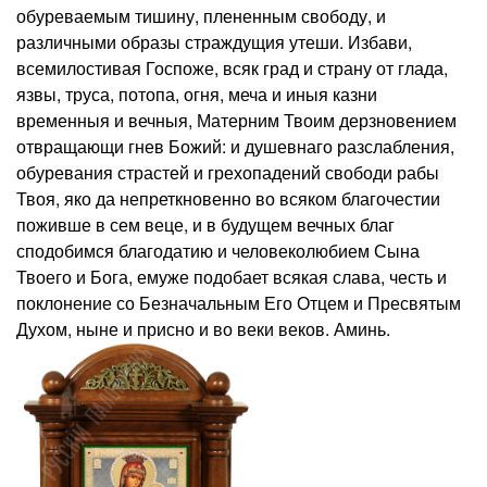
обуреваемым тишину, плененным свободу, и
различными образы страждущия утеши. Избави,
всемилостивая Госпоже, всяк град и страну от глада,
язвы, труса, потопа, огня, меча и иныя казни
временныя и вечныя, Матерним Твоим дерзновением
отвращающи гнев Божий: и душевнаго разслабления,
обуревания страстей и грехопадений свободи рабы
Твоя, яко да непреткновенно во всяком благочестии
поживше в сем веце, и в будущем вечных благ
сподобимся благодатию и человеколюбием Сына
Твоего и Бога, емуже подобает всякая слава, честь и
поклонение со Безначальным Его Отцем и Пресвятым
Духом, ныне и присно и во веки веков. Аминь.