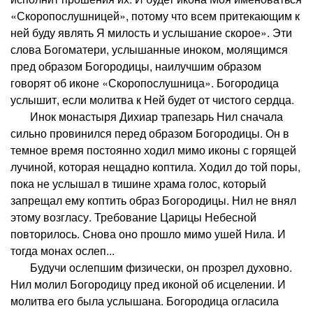
«Скоропослушницей», потому что всем притекающим к
ней буду являть Я милость и услышание скорое». Эти
слова Богоматери, услышанные иноком, молящимся
пред образом Богородицы, наилучшим образом
говорят об иконе «Скоропослушница». Богородица
услышит, если молитва к Ней будет от чистого сердца.
Инок монастыря Дихиар трапезарь Нил сначала
сильно провинился перед образом Богородицы. Он в
темное время постоянно ходил мимо иконы с горящей
лучиной, которая нещадно коптила. Ходил до той поры,
пока не услышал в тишине храма голос, который
запрещал ему коптить образ Богородицы. Нил не внял
этому возгласу. Требование Царицы Небесной
повторилось. Снова оно прошло мимо ушей Нила. И
тогда монах ослеп...
Будучи ослепшим физически, он прозрел духовно.
Нил молил Богородицу пред иконой об исцелении. И
молитва его была услышана. Богородица огласила