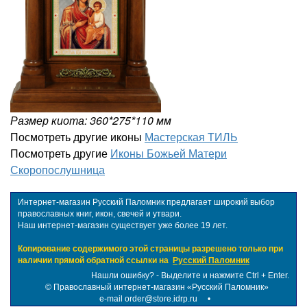
Размер киота: 360*275*110 мм
Посмотреть другие иконы
Мастерская ТИЛЬ
Посмотреть другие
Иконы Божьей Матери
Скоропослушница
Интернет-магазин Русский Паломник предлагает широкий выбор
православных книг, икон, свечей и утвари.
Наш интернет-магазин существует уже более 19 лет.
Копирование содержимого этой страницы разрешено только при
наличии прямой обратной ссылки на
Русский Паломник
Нашли ошибку? - Выделите и нажмите Ctrl + Enter.
©
Православный интернет-магазин «Русский Паломник»
e-mail order@store.idrp.ru
•