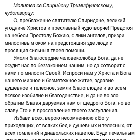
Молитва св.Спиридону Тримифунтскому,
чудотворцу:
О, преблаженне святителю Спиридоне, великий
угодниче Христов и преславный чудотворче! Предстоя
на небеси Престолу Божию, с лики ангелов, призри
милостивым оком на предстоящия зде люди и
просящия сильныя твоея помощи.
Умоли благосердие человеколюбца Бога, да не
осудит нас по беззаконием нашим, но да сотворит с
нами по милости Своей. Испроси нам у Христа и Бога
нашего мирное и безмятежное житие, здравие
душевное и телесное, земли благоплодие и во всем
всякое изобилие и благоденствие, и да не во зло
обратим благая даруемая нам от щедрого Бога, но во
славу Его и в прославление твоего заступления.
Избави всех, верою несомненною к Богу
приходящих, от всяких бед и душевных и телесных, от
всех томлений и диавольских наветов. Буди печальным