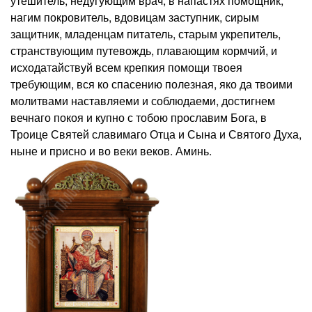
утешитель, недугующим врач, в напастях помощник,
нагим покровитель, вдовицам заступник, сирым
защитник, младенцам питатель, старым укрепитель,
странствующим путевождь, плавающим кормчий, и
исходатайствуй всем крепкия помощи твоея
требующим, вся ко спасению полезная, яко да твоими
молитвами наставляеми и соблюдаеми, достигнем
вечнаго покоя и купно с тобою прославим Бога, в
Троице Святей славимаго Отца и Сына и Святого Духа,
ныне и присно и во веки веков. Аминь.