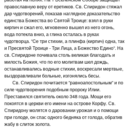
православную веру от еретиков. Св. Спиридон стяжал
дар чудотворений, показав наглядное доказательство
единства Божества во Святой Троице: взял в руки
кирпич и сжал его, мгновенно вышел из него огонь,
вода потекла вниз, а глина осталась в руках
чудотворца. ”Cе три стихии, а плинфа (кирпич) одна, так
и Пресвятой Троице - Три Лица, а Божество Едино”. На
св. Спиридоне почивала столь великая благодать и
милость Божия, что по его молитвам шел дождь,
останавливались водные стихии, воскресали мертвые,
выздоравливали больные, изгонялись бесы.
Св. Спиридон почитается ”равноапостольным” и по
силе чудотворения подобным пророку Илии.
Преставился святитель около 348 года. Мощи его
покоятся в церкви его имени на острове Корфу. Св.
Спиридону молятся о даровании урожая и о помощи
при голоде, он спас одного бедняка от голода, обратив
жабу в слиток золота.