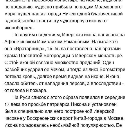
по преданию, чудесно прибыла по водам Мраморного
моря, пущенная из города Никеи одной благочестивой
вдовой, чтобы спасти эту чудотворную икону от
иконоборцев.
По другим сведениям, Иверская икона написана на
Афоне иноком Иамвлихом Романовым. Называется
она «Вратарница», т.к. была поставлена над вратами
храма Пресвятой Богородицы в Иверском монастыре.
С этой иконой связано множество преданий. Один
разбойник ударил ее мечом, и тогда из лика Богоматери
потекла кровь, долгое время видная на иконе. Икона
спасла обитель от нападения персов, а впоследствии -
от голода и пожара.
На Руси список с этого образа появился в середине
17 века по просьбе патриарха Никона и установлен
был в специально для него построенной Иверской
часовне у Воскресенских ворот Китай-города в Москве.
Икона пользовалась необычайной популярностью. Ее