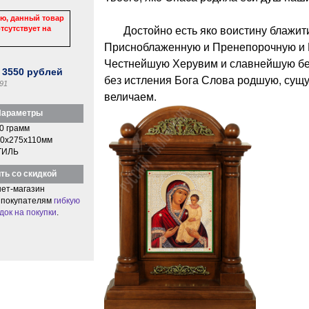
ю, данный товар
Достойно есть яко воистину блажити
тсутствует на
Присноблаженную и Пренепорочную и 
Честнейшую Херувим и славнейшую бе
:
3550
рублей
без истления Бога Слова родшую, сущ
91
величаем.
араметры
0 грамм
0x275x110мм
ТИЛЬ
ть со скидкой
ет-магазин
 покупателям
гибкую
док на покупки
.