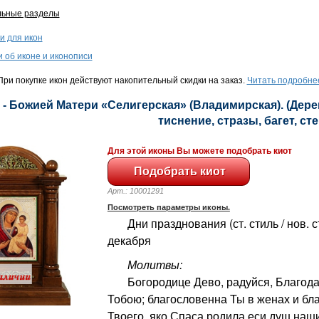
льные разделы
и для икон
и об иконе и иконописи
ри покупке икон действуют накопительный скидки на заказ.
Читать подробне
 - Божией Матери «Селигерская» (Владимирская). (Дере
тиснение, стразы, багет, сте
Для этой иконы Вы можете подобрать киот
Арт.: 10001291
Посмотреть параметры иконы.
Дни празднования (ст. стиль / нов. ст
декабря
Молитвы:
Богородице Дево, радуйся, Благодат
Тобою; благословенна Ты в женах и бл
Твоего, яко Спаса родила еси душ наши