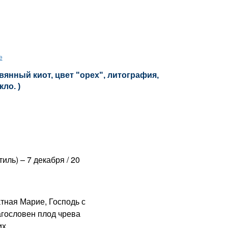
е
вянный киот, цвет "орех", литография,
кло. )
иль) – 7 декабря / 20
ная Марие, Господь с
агословен плод чрева
х.