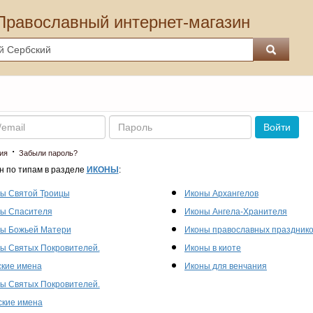
Православный интернет-магазин
Пароль
Войти
·
ия
Забыли пароль?
н по типам в разделе
ИКОНЫ
:
ы Святой Троицы
Иконы Архангелов
ы Спасителя
Иконы Ангела-Хранителя
ы Божьей Матери
Иконы православных праздник
ы Святых Покровителей.
Иконы в киоте
кие имена
Иконы для венчания
ы Святых Покровителей.
кие имена