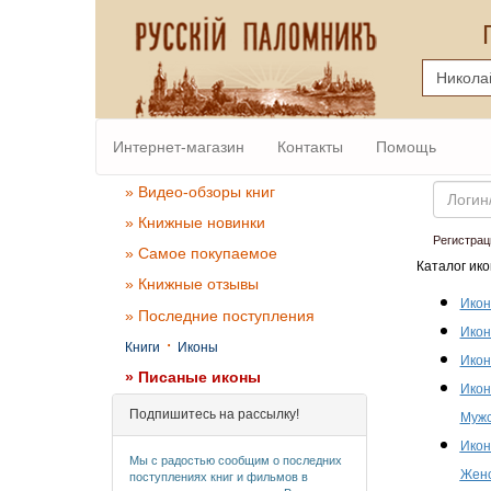
Интернет-магазин
Контакты
Помощь
Email
» Видео-обзоры книг
» Книжные новинки
Регистрац
» Самое покупаемое
Каталог ико
» Книжные отзывы
Икон
» Последние поступления
Икон
·
Книги
Иконы
Икон
» Писаные иконы
Икон
Подпишитесь на рассылку!
Мужс
Икон
Мы с радостью сообщим о последних
Женс
поступлениях книг и фильмов в