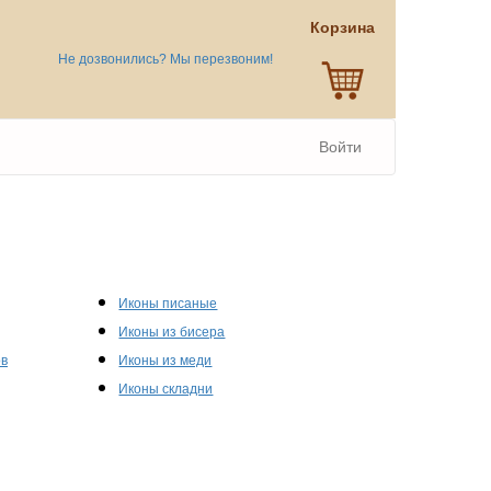
Корзина
Не дозвонились? Мы перезвоним!
Войти
Иконы писаные
Иконы из бисера
ов
Иконы из меди
Иконы складни