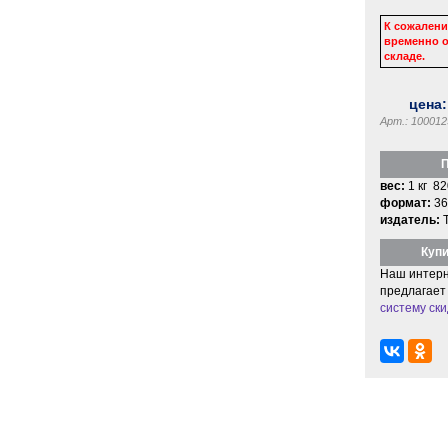
К сожалени
временно о
складе.
цена
Арт.: 100012
П
вес:
1 кг 82
формат:
36
издатель:
Купи
Наш интерн
предлагает
систему ски