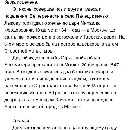
была исцелена.
От иконы совершались и другие чудеса и
исцеления. Ее перенесли в село Палец, к князю
Лыкову, а оттуда по желанию царя Михаила
Феодоровича 13 августа 1641 года — в Москву, где
святыню торжественно встречали у Тверских ворот. На
этом месте вскоре была построена церковь, а затем
Страстной монастырь.
Другой чудотворный «Страстной» образ
Богоматери прославился в Москве 20 февраля 1547
года. В тот день случилось два больших пожара, и
уцелел от огня лишь деревянный дом, в котором
находилась «Страстная» икона Божией Матери. По
повелению Иоанна IV Грозного икону перенесли во
дворец, а затем в храм Зачатия святой праведной
Анны, что в Китай-городе в Москве.
Тропарь:
Днесь возсия неизреченно царствующему граду