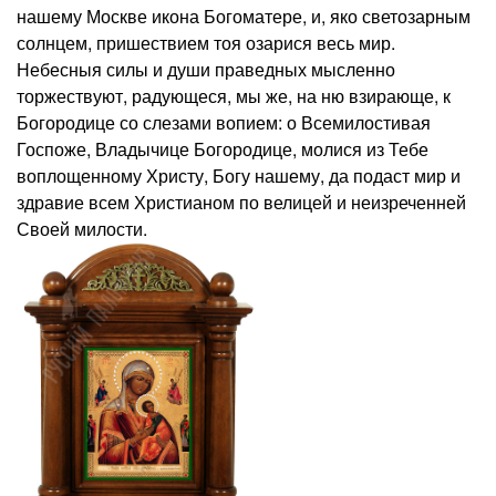
нашему Москве икона Богоматере, и, яко светозарным
солнцем, пришествием тоя озарися весь мир.
Небесныя силы и души праведных мысленно
торжествуют, радующеся, мы же, на ню взирающе, к
Богородице со слезами вопием: о Всемилостивая
Госпоже, Владычице Богородице, молися из Тебе
воплощенному Христу, Богу нашему, да подаст мир и
здравие всем Христианом по велицей и неизреченней
Своей милости.