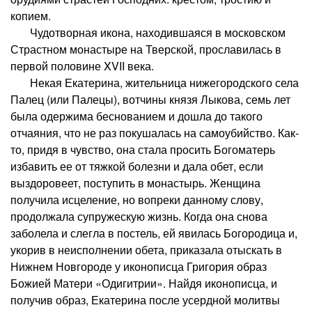
копием.
Чудотворная икона, находившаяся в московском
Страстном монастыре на Тверской, прославилась в
первой половине XVII века.
Некая Екатерина, жительница нижегородского села
Палец (или Палецы), вотчины князя Лыкова, семь лет
была одержима беснованием и дошла до такого
отчаяния, что не раз покушалась на самоубийство. Как-
то, придя в чувство, она стала просить Богоматерь
избавить ее от тяжкой болезни и дала обет, если
выздоровеет, поступить в монастырь. Женщина
получила исцеление, но вопреки данному слову,
продолжала супружескую жизнь. Когда она снова
заболела и слегла в постель, ей явилась Богородица и,
укорив в неисполнении обета, приказала отыскать в
Нижнем Новгороде у иконописца Григория образ
Божией Матери «Одигитрии». Найдя иконописца, и
получив образ, Екатерина после усердной молитвы