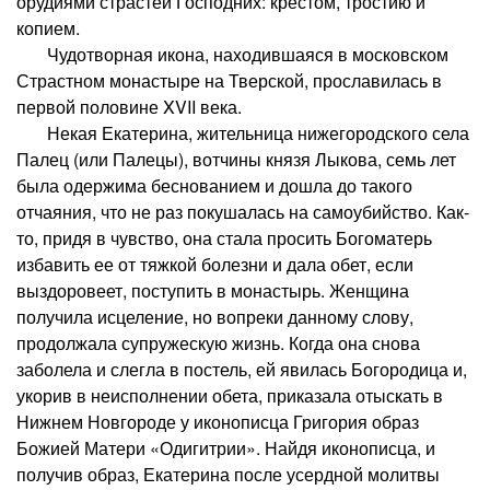
орудиями страстей Господних: крестом, тростию и
копием.
Чудотворная икона, находившаяся в московском
Страстном монастыре на Тверской, прославилась в
первой половине XVII века.
Некая Екатерина, жительница нижегородского села
Палец (или Палецы), вотчины князя Лыкова, семь лет
была одержима беснованием и дошла до такого
отчаяния, что не раз покушалась на самоубийство. Как-
то, придя в чувство, она стала просить Богоматерь
избавить ее от тяжкой болезни и дала обет, если
выздоровеет, поступить в монастырь. Женщина
получила исцеление, но вопреки данному слову,
продолжала супружескую жизнь. Когда она снова
заболела и слегла в постель, ей явилась Богородица и,
укорив в неисполнении обета, приказала отыскать в
Нижнем Новгороде у иконописца Григория образ
Божией Матери «Одигитрии». Найдя иконописца, и
получив образ, Екатерина после усердной молитвы