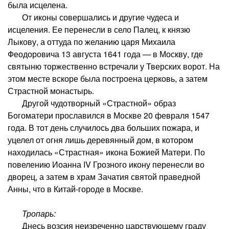
была исцелена.
От иконы совершались и другие чудеса и
исцеления. Ее перенесли в село Палец, к князю
Лыкову, а оттуда по желанию царя Михаила
Феодоровича 13 августа 1641 года — в Москву, где
святыню торжественно встречали у Тверских ворот. На
этом месте вскоре была построена церковь, а затем
Страстной монастырь.
Другой чудотворный «Страстной» образ
Богоматери прославился в Москве 20 февраля 1547
года. В тот день случилось два больших пожара, и
уцелел от огня лишь деревянный дом, в котором
находилась «Страстная» икона Божией Матери. По
повелению Иоанна IV Грозного икону перенесли во
дворец, а затем в храм Зачатия святой праведной
Анны, что в Китай-городе в Москве.
Тропарь:
Днесь возсия неизреченно царствующему граду