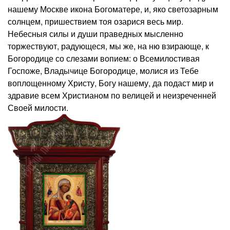
нашему Москве икона Богоматере, и, яко светозарным
солнцем, пришествием тоя озарися весь мир.
Небесныя силы и души праведных мысленно
торжествуют, радующеся, мы же, на ню взирающе, к
Богородице со слезами вопием: о Всемилостивая
Госпоже, Владычице Богородице, молися из Тебе
воплощенному Христу, Богу нашему, да подаст мир и
здравие всем Христианом по велицей и неизреченней
Своей милости.