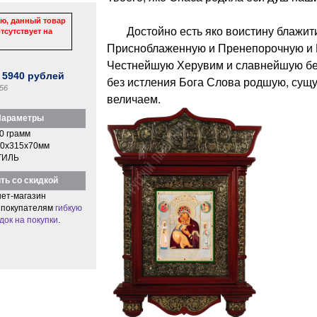
ю, данный товар
Достойно есть яко воистину блажити
тсутствует на
Присноблаженную и Пренепорочную и 
Честнейшую Херувим и славнейшую бе
:
5940
рублей
без истления Бога Слова родшую, сущ
56
величаем.
араметры
0 грамм
0x315x70мм
ТИЛЬ
ть со скидкой
ет-магазин
 покупателям
гибкую
док на покупки
.