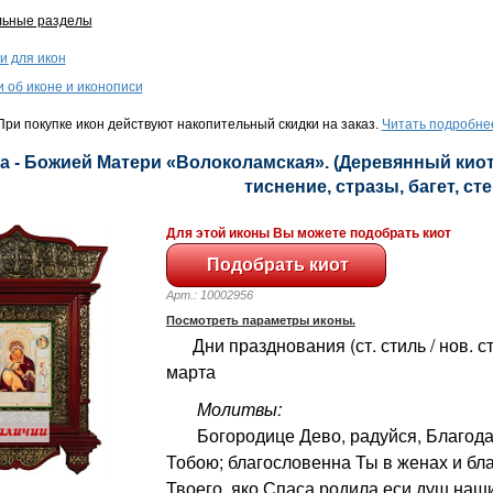
льные разделы
и для икон
и об иконе и иконописи
ри покупке икон действуют накопительный скидки на заказ.
Читать подробне
а - Божией Матери «Волоколамская». (Деревянный киот,
тиснение, стразы, багет, сте
Для этой иконы Вы можете подобрать киот
Арт.: 10002956
Посмотреть параметры иконы.
Дни празднования (ст. стиль / нов. сти
марта
Молитвы:
Богородице Дево, радуйся, Благодат
Тобою; благословенна Ты в женах и бл
Твоего, яко Спаса родила еси душ наши