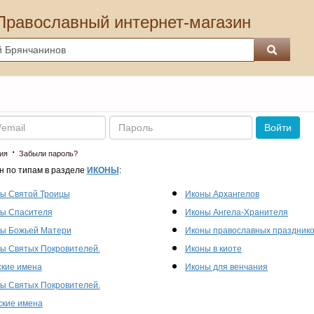
Православный интернет-магазин
Пароль
Войти
·
ия
Забыли пароль?
н по типам в разделе
ИКОНЫ
:
ы Святой Троицы
Иконы Архангелов
ы Спасителя
Иконы Ангела-Хранителя
ы Божьей Матери
Иконы православных праздник
ы Святых Покровителей.
Иконы в киоте
кие имена
Иконы для венчания
ы Святых Покровителей.
кие имена