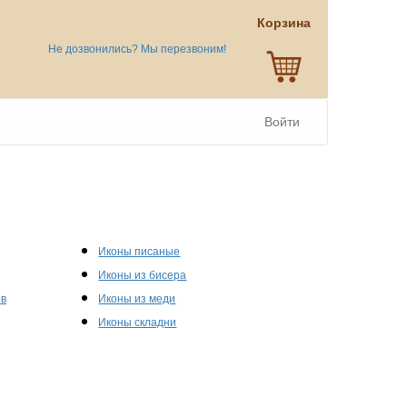
Корзина
Не дозвонились? Мы перезвоним!
Войти
Иконы писаные
Иконы из бисера
ов
Иконы из меди
Иконы складни