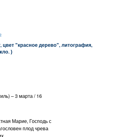
е
 цвет "красное дерево", литография,
кло. )
ль) – 3 марта / 16
ная Марие, Господь с
агословен плод чрева
х.