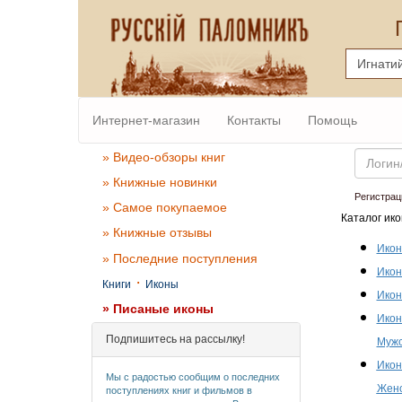
Интернет-магазин
Контакты
Помощь
Email
» Видео-обзоры книг
» Книжные новинки
Регистрац
» Самое покупаемое
Каталог ико
» Книжные отзывы
Икон
» Последние поступления
Икон
·
Книги
Иконы
Икон
» Писаные иконы
Икон
Подпишитесь на рассылку!
Мужс
Икон
Мы с радостью сообщим о последних
Женс
поступлениях книг и фильмов в