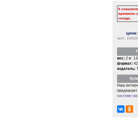
К сожалени
временно о
складе.
цена
Арт.: 100029
П
вес:
2 кг 13
формат:
42
издатель:
Купи
Наш интерн
предлагает
систему ски