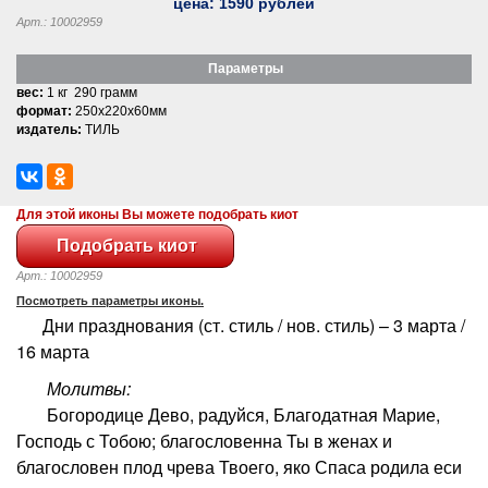
цена:
1590
рублей
Арт.: 10002959
Параметры
вес:
1 кг 290 грамм
формат:
250x220x60мм
издатель:
ТИЛЬ
Для этой иконы Вы можете подобрать киот
Арт.: 10002959
Посмотреть параметры иконы.
Дни празднования (ст. стиль / нов. стиль) – 3 марта /
16 марта
Молитвы:
Богородице Дево, радуйся, Благодатная Марие,
Господь с Тобою; благословенна Ты в женах и
благословен плод чрева Твоего, яко Спаса родила еси