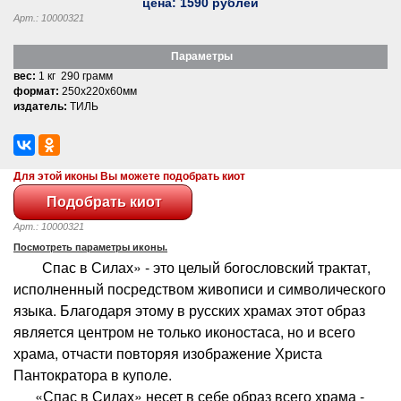
цена:
1590
рублей
Арт.: 10000321
Параметры
вес:
1 кг 290 грамм
формат:
250x220x60мм
издатель:
ТИЛЬ
Для этой иконы Вы можете подобрать киот
Арт.: 10000321
Посмотреть параметры иконы.
Спас в Силах» - это целый богословский трактат,
исполненный посредством живописи и символического
языка. Благодаря этому в русских храмах этот образ
является центром не только иконостаса, но и всего
храма, отчасти повторяя изображение Христа
Пантократора в куполе.
«Спас в Силах» несет в себе образ всего храма -