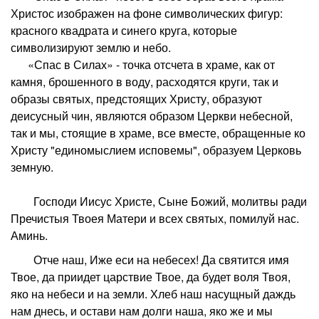
Христос изображен на фоне символических фигур:
красного квадрата и синего круга, которые
символизируют землю и небо.
«Спас в Силах» - точка отсчета в храме, как от
камня, брошенного в воду, расходятся круги, так и
образы святых, предстоящих Христу, образуют
деисусный чин, являются образом Церкви небесной,
так и мы, стоящие в храме, все вместе, обращенные ко
Христу "единомыслием исповемы", образуем Церковь
земную.
Господи Иисус Христе, Сыне Божий, молитвы ради
Пречистыя Твоея Матери и всех святых, помилуй нас.
Аминь.
Отче наш, Иже еси на небесех! Да святится имя
Твое, да приидет царствие Твое, да будет воля Твоя,
яко на небеси и на земли. Хлеб наш насущный даждь
нам днесь, и остави нам долги наша, яко же и мы