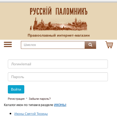
Православный интернет-магазин
Email
Пароль
Войти
·
Регистрация
Забыли пароль?
Каталог икон по типам в разделе
ИКОНЫ
:
Иконы Святой Троицы