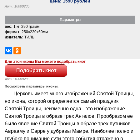
цена:
1590
рублей
Арт.: 10000285
Параметры
вес:
1 кг 290 грамм
формат:
250x220x60мм
издатель:
ТИЛЬ
Для этой иконы Вы можете подобрать киот
Арт.: 10000285
Посмотреть параметры иконы.
Церковь имеет много изображений Святой Троицы,
но икона, которой определяется самый праздник
Святой Троицы, неизменно одна - это изображение
Святой Троицы в образе трех Ангелов. Прообразом ее
было явление Святой Троицы в образе трех путников
Аврааму и Сарре у дубравы Мамре. Наиболее полно и
глубоко понимание сути этого события отражено в