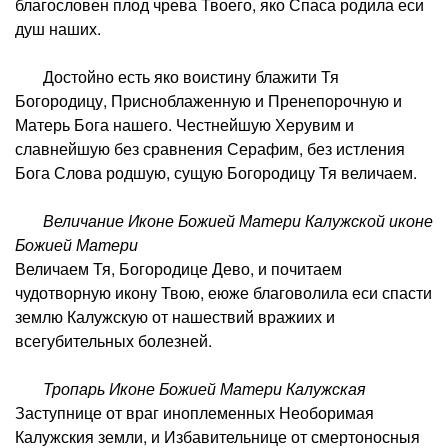
благословен плод чрева Твоего, яко Спаса родила еси
душ наших.
Достойно есть яко воистину блажити Тя
Богородицу, Присноблаженную и Пренепорочную и
Матерь Бога нашего. Честнейшую Херувим и
славнейшую без сравнения Серафим, без истления
Бога Слова родшую, сущую Богородицу Тя величаем.
Величание Иконе Божией Матери Калужской иконе
Божией Матери
Величаем Тя, Богородице Дево, и почитаем
чудотворную икону Твою, еюже благоволила еси спасти
землю Калужскую от нашествий вражиих и
всегубительных болезней.
Тропарь Иконе Божией Матери Калужская
Заступнице от враг иноплеменных Необоримая
Калужския земли, и Избавительнице от смертоносныя