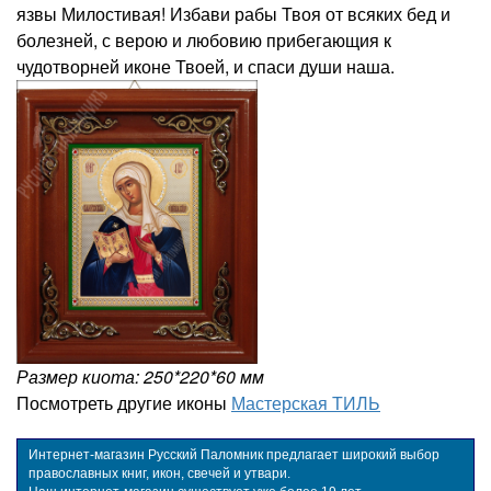
язвы Милостивая! Избави рабы Твоя от всяких бед и
болезней, с верою и любовию прибегающия к
чудотворней иконе Твоей, и спаси души наша.
Размер киота: 250*220*60 мм
Посмотреть другие иконы
Мастерская ТИЛЬ
Интернет-магазин Русский Паломник предлагает широкий выбор
православных книг, икон, свечей и утвари.