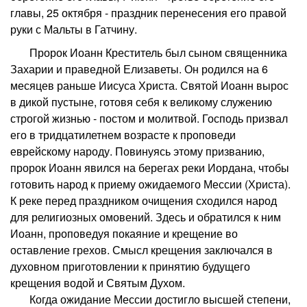
главы, 25 октября - праздник перенесения его правой
руки с Мальты в Гатчину.
Пророк Иоанн Креститель был сыном священника
Захарии и праведной Елизаветы. Он родился на 6
месяцев раньше Иисуса Христа. Святой Иоанн вырос
в дикой пустыне, готовя себя к великому служению
строгой жизнью - постом и молитвой. Господь призвал
его в тридцатилетнем возрасте к проповеди
еврейскому народу. Повинуясь этому призванию,
пророк Иоанн явился на берегах реки Иордана, чтобы
готовить народ к приему ожидаемого Мессии (Христа).
К реке перед праздником очищения сходился народ
для религиозных омовений. Здесь и обратился к ним
Иоанн, проповедуя покаяние и крещение во
оставление грехов. Смысл крещения заключался в
духовном приготовлении к принятию будущего
крещения водой и Святым Духом.
Когда ожидание Мессии достигло высшей степени,