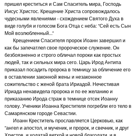
пришел креститься и Сам Спаситель мира, Господь
Иисус Христос. Крещение Христа сопровождалось
чудесными явлениями - схождением Святого Духа в
виде голубя и голосом Бога Отца с неба: ”Сей есть Сын
Мой возлюбленный...”
Крещением Спасителя пророк Иоанн завершил и
как бы запечатлел свое пророческое служение. Он
безбоязненно и строго обличал пороки как простых
людей, так и сильных мира сего. Царь Ирод Антипа
приказал посадить пророка в темницу за обличение его
в оставлении законной жены и незаконное
сожительство с женой брата Ириадой. Нечестивая
Ириада ненавидела пророка и по ее желанию и
приказанию Ирода страж в темнице отсек Иоанну
голову. Ученики Иоанна Крестителя погребли его тело в
Самарянском городе Севастии.
Иоанн Креститель прославляется Церковью, как
”ангел и апостол, и мученик, и пророк, и свечник, и друг
Христов, и ходатай ветхой и новой благодати, и в